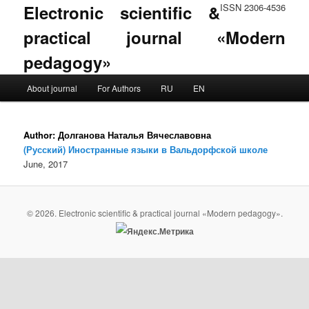
Electronic scientific &
ISSN 2306-4536
practical journal «Modern
pedagogy»
Main menu
About journal
For Authors
RU
EN
Skip to primary content
Skip to secondary content
Author:
Долганова Наталья Вячеславовна
(Русский) Иностранные языки в Вальдорфской школе
June, 2017
© 2026. Electronic scientific & practical journal «Modern pedagogy».