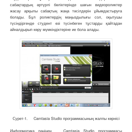
сабақтардың әртүрлі бөліктерінде шағын видеороликтер
жасау арқылы сабақтың жаңа тәсілдерін ұйымдастыруға
болады. Бұл роликтердің маңыздылығы сол, оқытушы
түсіндіргенде студент өзі түсінбеген тұстарды қайтадан
айналдырып көру мүмкіндіктеріне ие бола алады.
Сурет-1. Camtasia Studio программасының жалпы көрнісі
Информатика пәнінен Camtasia Studio программасы