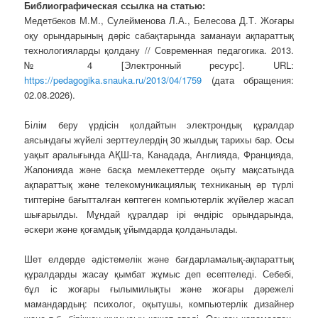
Библиографическая ссылка на статью:
Медетбеков М.М., Сулейменова Л.А., Белесова Д.Т. Жоғары
оқу орындарының дәріс сабақтарында заманауи ақпараттық
технологияларды қолдану // Современная педагогика. 2013.
№ 4 [Электронный ресурс]. URL:
https://pedagogika.snauka.ru/2013/04/1759
(дата обращения:
02.08.2026).
Білім беру үрдісін қолдайтын электрондық құралдар
аясындағы жүйелі зерттеулердің 30 жылдық тарихы бар. Осы
уақыт аралығында АҚШ-та, Канадада, Англияда, Францияда,
Жапонияда және басқа мемлекеттерде оқыту мақсатында
ақпараттық және телекомуникациялық техниканың әр түрлі
типтеріне бағытталған көптеген компьютерлік жүйелер жасап
шығарылды. Мұндай құралдар ірі өндіріс орындарында,
әскери және қоғамдық ұйымдарда қолданылады.
Шет елдерде әдістемелік және бағдарламалық-ақпараттық
құралдарды жасау қымбат жұмыс деп есептеледі. Себебі,
бұл іс жоғары ғылымилықты және жоғары дәрежелі
мамандардың: психолог, оқытушы, компьютерлік дизайнер