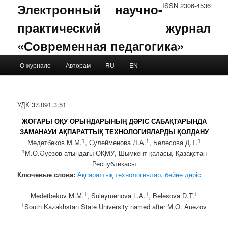
Электронный научно-
ISSN 2306-4536
практический журнал
«Современная педагогика»
Main menu
О журнале
Авторам
RU
EN
Skip to primary content
Skip to secondary content
УДК 37.091.3:51
ЖОҒАРЫ ОҚУ ОРЫНДАРЫНЫҢ ДӘРІС САБАҚТАРЫНДА
ЗАМАНАУИ АҚПАРАТТЫҚ ТЕХНОЛОГИЯЛАРДЫ ҚОЛДАНУ
1
1
1
Медетбеков М.М.
, Сулейменова Л.А.
, Белесова Д.Т.
1
М.О.Әуезов атындағы ОҚМУ, Шымкент қаласы, Қазақстан
Республикасы
Ключевые слова:
Ақпараттық технологиялар
,
бейне дәріс
1
1
1
Medetbekov M.M.
, Suleymenova L.A.
, Belesova D.T.
1
South Kazakhstan State University named after M.O. Auezov