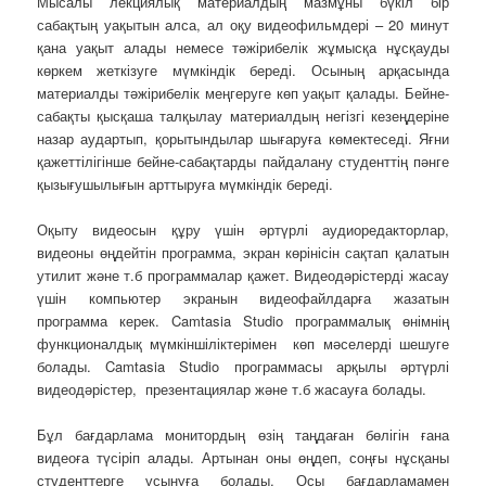
Мысалы лекциялық материалдың мазмұны бүкіл бір
сабақтың уақытын алса, ал оқу видеофильмдері – 20 минут
қана уақыт алады немесе тәжірибелік жұмысқа нұсқауды
көркем жеткізуге мүмкіндік береді. Осының арқасында
материалды тәжірибелік меңгеруге көп уақыт қалады. Бейне-
сабақты қысқаша талқылау материалдың негізгі кезеңдеріне
назар аудартып, қорытындылар шығаруға көмектеседі. Яғни
қажеттілігінше бейне-сабақтарды пайдалану студенттің пәнге
қызығушылығын арттыруға мүмкіндік береді.
Оқыту видеосын құру үшін әртүрлі аудиоредакторлар,
видеоны өңдейтін программа, экран көрінісін сақтап қалатын
утилит және т.б программалар қажет. Видеодәрістерді жасау
үшін компьютер экранын видеофайлдарға жазатын
программа керек. Camtasia Studio программалық өнімнің
функционалдық мүмкіншіліктерімен көп мәселерді шешуге
болады. Camtasia Studio программасы арқылы әртүрлі
видеодәрістер, презентациялар және т.б жасауға болады.
Бұл бағдарлама монитордың өзің таңдаған бөлігін ғана
видеоға түсіріп алады. Артынан оны өңдеп, соңғы нұсқаны
студенттерге ұсынуға болады. Осы бағдарламамен