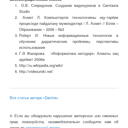
О.В. Спиридонов. Создание видеоуроков в Camtasia
Studio
Ахмет Л. Компьютерлік технологияны оқу-тәрбие
процесінде пайдалану мүмкіндіктері / Л. Ахмет // Білім –
Образование – 2009 – №3
Роберт И. Новые информационные технологии в
обучении: дидактические проблемы, перспективы
использования
Г.Ә Жапарова «Информатика негіздері» Алматы заң
әдебиет 2006ж
http://ru.wikipedia.org/wiki/
http://videouroki.net/
Все статьи автора «Damira»
©
Если вы обнаружили нарушение авторских или смежных
прав, пожалуйста, незамедлительно сообщите нам об
этом по
электронной почте
.