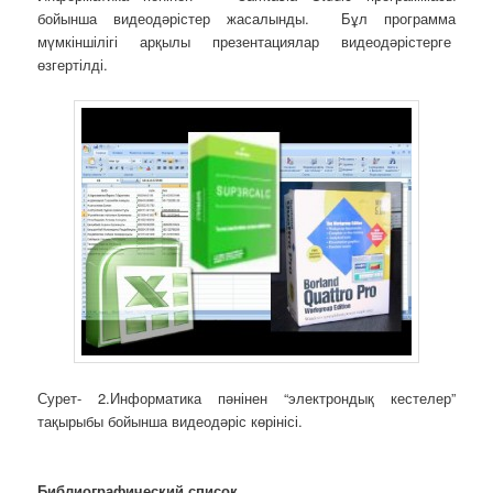
бойынша видеодәрістер жасалынды. Бұл программа
мүмкіншілігі арқылы презентациялар видеодәрістерге
өзгертілді.
Сурет- 2.Информатика пәнінен “электрондық кестелер”
тақырыбы бойынша видеодәріс көрінісі.
Библиографический список