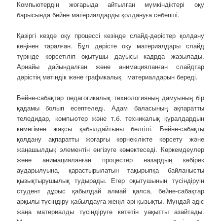
Компьютердің жоғарыда айтылған мүмкіндіктері оқу
барысында бейне материалдарды қолдануға себепші.
Қазіргі кезде оқу процессі кезінде слайд-дәрістер қолдану
кеңінен таралған. Бұл дәрісте оқу материалдары слайд
түрінде көрсетіліп оқытушы дауысы кадрда жазылады.
Арнайы дайындалған және анимацияланған слайдтар
дәрістің мәтіндік және графикалық материалдарын береді.
Бейне-сабақтар педагогикалық технологияның дамуының бір
қадамы болып есептеледі. Адам баласының ақпаратты
теледидар, компьютер және т.б. техникалық құралдардың
көмегімен жақсы қабылдайтыны белгілі. Бейне-сабақты
қолдану ақпаратты жоғарғы көрнекілікте көрсету және
жаңашылдық элементін енгізуге көмектеседі. Көркемдеулер
және анимацияланған процестер назардың көбірек
аударылуына, қарастырылатын тақырыпқа байланысты
қызықтырушылық тудырады. Егер оқытушының түсіндіруін
студент дұрыс қабылдай алмай қалса, бейне-сабақтар
арқылы түсіндіру қабылдауға жеңіл әрі қызықты. Мұндай әдіс
жаңа материалды түсіндіруге кететін уақытты азайтады.