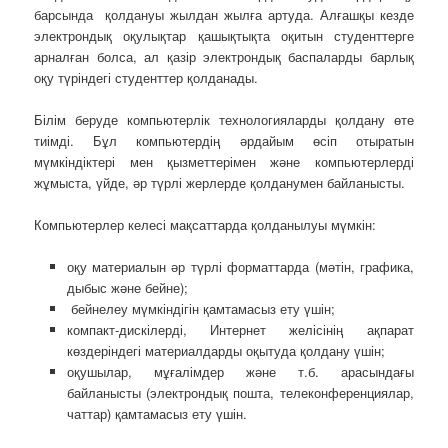
барсында қолдануы жылдан жылға артуда. Алғашқы кезде
электрондық оқулықтар қашықтықта оқитын студенттерге
арналған болса, ал қазір электрондық баспаларды барлық
оқу түріндегі студенттер қолданады.
Білім беруде компьютерлік технологияларды қолдану өте
тиімді. Бұл компьютердің әрдайым өсіп отыратын
мүмкіндіктері мен қызметтерімен және компьютерлерді
жұмыста, үйде, әр түрлі жерлерде қолданумен байланысты.
Компьютерлер келесі мақсаттарда қолданылуы мүмкін:
оқу материалын әр түрлі форматтарда (мәтін, графика,
дыбыс және бейне);
бейнелеу мүмкіндігін қамтамасыз ету үшін;
компакт-дискілерді, Интернет желісінің ақпарат
көздеріндегі материалдарды оқытуда қолдану үшін;
оқушылар, мұғалімдер және т.б. арасындағы
байланысты (электрондық пошта, телеконференциялар,
чаттар) қамтамасыз ету үшін.