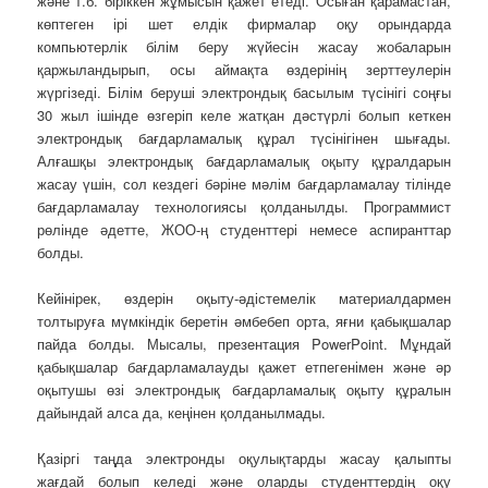
және т.б. біріккен жұмысын қажет етеді. Осыған қарамастан,
көптеген ірі шет елдік фирмалар оқу орындарда
компьютерлік білім беру жүйесін жасау жобаларын
қаржыландырып, осы аймақта өздерінің зерттеулерін
жүргізеді. Білім беруші электрондық басылым түсінігі соңғы
30 жыл ішінде өзгеріп келе жатқан дәстүрлі болып кеткен
электрондық бағдарламалық құрал түсінігінен шығады.
Алғашқы электрондық бағдарламалық оқыту құралдарын
жасау үшін, сол кездегі бәріне мәлім бағдарламалау тілінде
бағдарламалау технологиясы қолданылды. Программист
рөлінде әдетте, ЖОО-ң студенттері немесе аспиранттар
болды.
Кейінірек, өздерін оқыту-әдістемелік материалдармен
толтыруға мүмкіндік беретін әмбебеп орта, яғни қабықшалар
пайда болды. Мысалы, презентация PowerPoint. Мұндай
қабықшалар бағдарламалауды қажет етпегенімен және әр
оқытушы өзі электрондық бағдарламалық оқыту құралын
дайындай алса да, кеңінен қолданылмады.
Қазіргі таңда электронды оқулықтарды жасау қалыпты
жағдай болып келеді және оларды студенттердің оқу