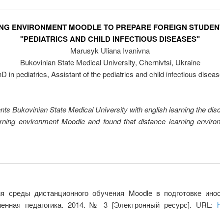
ING ENVIRONMENT MOODLE TO PREPARE FOREIGN STUDENT
"PEDIATRICS AND CHILD INFECTIOUS DISEASES"
Marusyk Uliana Ivanivna
Bukovinian State Medical University, Chernivtsi, Ukraine
D in pediatrics, Assistant of the pediatrics and child infectious disea
nts Bukovinian State Medical University with english learning the disci
earning environment Moodle and found that distance learning envir
я среды дистанционного обучения Moodlе в подготовке ино
менная педагогика. 2014. № 3 [Электронный ресурс]. URL: