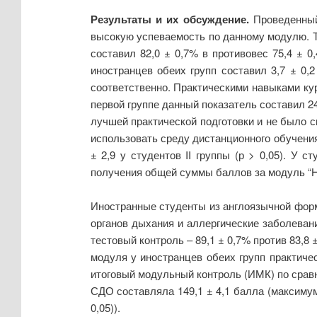
Результаты и их обсуждение.
Проведенный 
высокую успеваемость по данному модулю. Та
составил 82,0 ± 0,7% в противовес 75,4 ± 0
иностранцев обеих групп составил 3,7 ± 0,2
соответственно. Практическими навыками кур
первой группе данный показатель составил 24,
лучшей практической подготовки и не было 
использовать среду дистанционного обучения 
± 2,9 у студентов II группы (р > 0,05). У
получения общей суммы баллов за модуль “Нео
Иностранные студенты из англоязычной форм
органов дыхания и аллергические заболеван
тестовый контроль – 89,1 ± 0,7% против 83,8 
модуля у иностранцев обеих групп практичес
итоговый модульный контроль (ИМК) по сравн
СДО составляла 149,1 ± 4,1 балла (максимум –
0,05)).