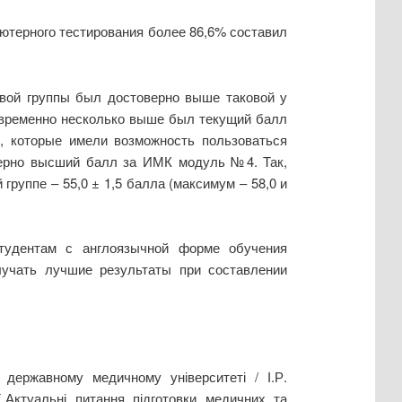
ютерного тестирования более 86,6% составил
вой группы был достоверно выше таковой у
дновременно несколько выше был текущий балл
цы, которые имели возможность пользоваться
оверно высший балл за ИМК модуль №4. Так,
 группе – 55,0 ± 1,5 балла (максимум – 58,0 и
тудентам с англоязычной форме обучения
лучать лучшие результаты при составлении
державному медичному університеті / І.Р.
 [„Актуальні питання підготовки медичних та