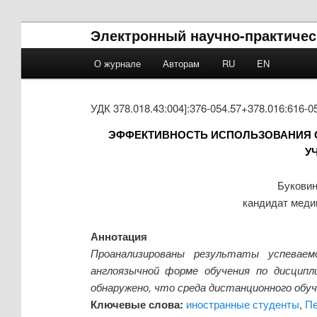
Электронный научно-практичес
Main menu
О журнале
Авторам
RU
EN
Skip to primary content
Skip to secondary content
УДК 378.018.43:004]:376-054.57+378.016:616-0
ЭФФЕКТИВНОСТЬ ИСПОЛЬЗОВАНИЯ 
У
Буковин
кандидат меди
Аннотация
Проанализированы результаты успеваем
англоязычной форме обучения по дисципл
обнаружено, что среда дистанционного об
Ключевые слова:
иностранные студенты
,
Пе