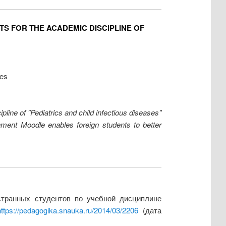
S FOR THE ACADEMIC DISCIPLINE OF
ses
pline of "Pediatrics and child infectious diseases"
onment Moodle enables foreign students to better
странных студентов по учебной дисциплине
https://pedagogika.snauka.ru/2014/03/2206
(дата