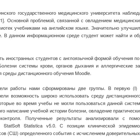
ского государственного медицинского университета наблюд
[1]. Основной проблемой, связанной с овладением медицински
лиотек учебниками на английском языке. Значительно улучши
е. В данном информационном среде студент может найти и об
сть иностранных студентов с англоязычной формой обучения по
олезни системы крови, органов дыхания и аллергические з
я среды дистанционного обучения Moodlе.
ли работы нами сформированы две группы. В первую (I) 
ели возможность широко использовать среду дистанционного 
оторые во время учебы не могли пользоваться данной систе
ого написание учебной истории болезни, овладение практичес
 контроля. Полученные результаты анализировали с пом
 StatSoft Statistica v5.0. С позиции клинической эпидеми
сов (СШ) определенного события с исчислением доверительных