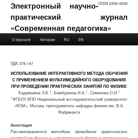
Электронный научно-
ISSN 2306-4536
практический журнал
«Современная педагогика»
Main menu
О журнале
Авторам
RU
EN
Skip to primary content
Skip to secondary content
УДК 378.147
ИСПОЛЬЗОВАНИЕ ИНТЕРАКТИВНОГО МЕТОДА ОБУЧЕНИЯ
С ПРИМЕНЕНИЕМ МУЛЬТИМЕДИЙНОГО ОБОРУДОВАНИЯ
ПРИ ПРОВЕДЕНИИ ПРАКТИЧЕСКИХ ЗАНЯТИЙ ПО ФИЗИКЕ
1
1
1
Бадамшина Э.Б.
, Бамбуркина И.А.
, Семенова О.И.
1
ФГБОУ ВПО Национальный исследовательский университет
«МЭИ», Москва, преподаватель кафедры физики им. В.А.
Фабриканта
Аннотация
Рассматривается методика проведения практических
занятий по физике в интерактивной форме с применением