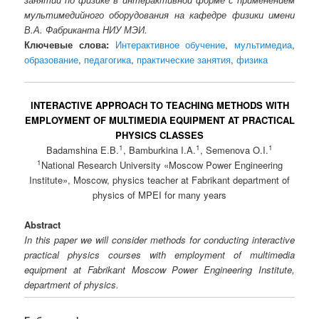
мультимедийного оборудования на кафедре физики имени
В.А. Фабриканта НИУ МЭИ.
Ключевые слова:
Интерактивное обучение
,
мультимедиа
,
образование
,
педагогика
,
практические занятия
,
физика
INTERACTIVE APPROACH TO TEACHING METHODS WITH
EMPLOYMENT OF MULTIMEDIA EQUIPMENT AT PRACTICAL
PHYSICS CLASSES
1
1
1
Badamshina E.B.
, Bamburkina I.A.
, Semenova O.I.
1
National Research University «Moscow Power Engineering
Institute», Moscow, physics teacher at Fabrikant department of
physics of MPEI for many years
Abstract
In this paper we will consider methods for conducting interactive
practical physics courses with employment of multimedia
equipment at Fabrikant Moscow Power Engineering Institute,
department of physics.