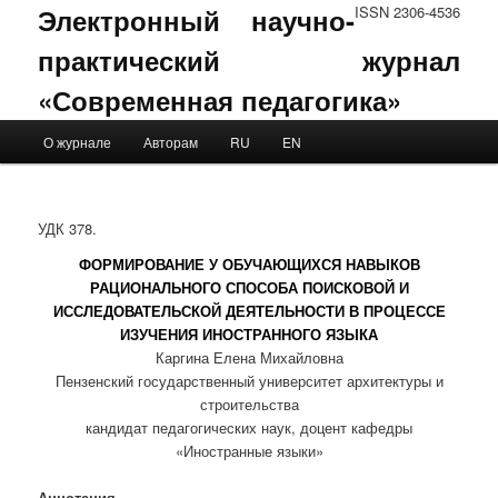
Электронный научно-
ISSN 2306-4536
практический журнал
«Современная педагогика»
Main menu
О журнале
Авторам
RU
EN
Skip to primary content
Skip to secondary content
УДК 378.
ФОРМИРОВАНИЕ У ОБУЧАЮЩИХСЯ НАВЫКОВ
РАЦИОНАЛЬНОГО СПОСОБА ПОИСКОВОЙ И
ИССЛЕДОВАТЕЛЬСКОЙ ДЕЯТЕЛЬНОСТИ В ПРОЦЕССЕ
ИЗУЧЕНИЯ ИНОСТРАННОГО ЯЗЫКА
Каргина Елена Михайловна
Пензенский государственный университет архитектуры и
строительства
кандидат педагогических наук, доцент кафедры
«Иностранные языки»
Аннотация