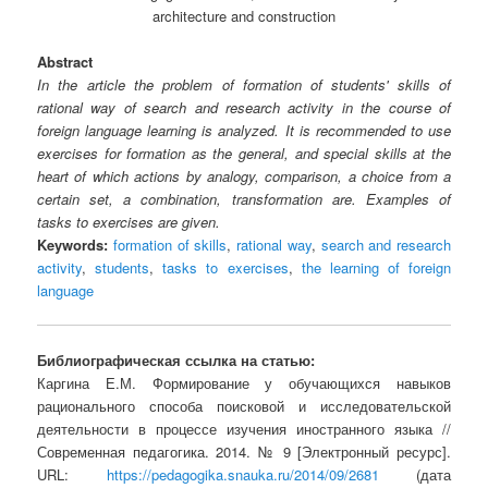
architecture and construction
Abstract
In the article the problem of formation of students' skills of
rational way of search and research activity in the course of
foreign language learning is analyzed. It is recommended to use
exercises for formation as the general, and special skills at the
heart of which actions by analogy, comparison, a choice from a
certain set, a combination, transformation are. Examples of
tasks to exercises are given.
Keywords:
formation of skills
,
rational way
,
search and research
activity
,
students
,
tasks to exercises
,
the learning of foreign
language
Библиографическая ссылка на статью:
Каргина Е.М. Формирование у обучающихся навыков
рационального способа поисковой и исследовательской
деятельности в процессе изучения иностранного языка //
Современная педагогика. 2014. № 9 [Электронный ресурс].
URL:
https://pedagogika.snauka.ru/2014/09/2681
(дата