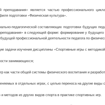
й преподавания»
является частью профессионального цикл
филя подготовки «Физическая культура».
нально-педагогической составляющих подготовки будущих пед
реподавания» в следующей форме: формирование у будущего п
 будущей профессиональной деятельности педагога по физическ
е задачи изучения дисциплины «Спортивные игры с методикой
ности занимаю­щихся;
игр как части общей системы физического воспитания и разработ
меняемых в от­дельных играх, с целью переноса на другие виды 
 и методов из других видов спорта в практике спортивных игр.