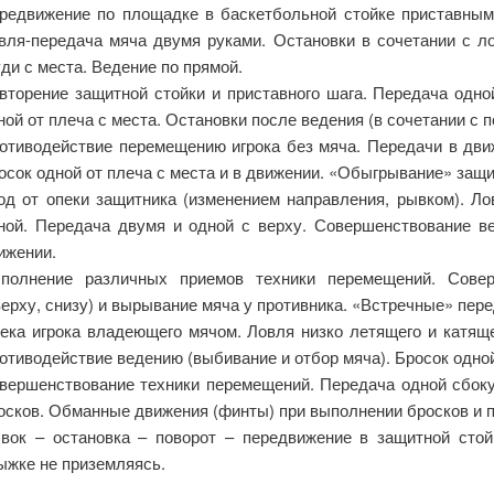
редвижение по площадке в баскетбольной стойке приставным
вля-передача мяча двумя руками. Остановки в сочетании с л
уди с места. Ведение по прямой.
вторение защитной стойки и приставного шага. Передача одно
ной от плеча с места. Остановки после ведения (в сочетании с п
отиводействие перемещению игрока без мяча. Передачи в дви
осок одной от плеча с места и в движении. «Обыгрывание» защит
од от опеки защитника (изменением направления, рывком). Л
ной. Передача двумя и одной с верху. Совершенствование ве
ижении.
полнение различных приемов техники перемещений. Сове
верху, снизу) и вырывание мяча у противника. «Встречные» пере
ека игрока владеющего мячом. Ловля низко летящего и катяще
отиводействие ведению (выбивание и отбор мяча). Бросок одной
вершенствование техники перемещений. Передача одной сбоку
осков. Обманные движения (финты) при выполнении бросков и 
вок – остановка – поворот – передвижение в защитной стой
ыжке не приземляясь.