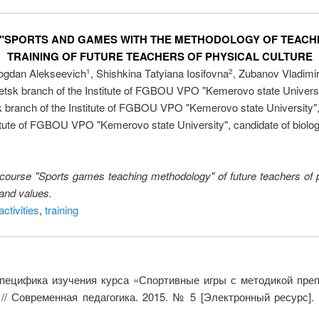
 "SPORTS AND GAMES WITH THE METHODOLOGY OF TEACHI
TRAINING OF FUTURE TEACHERS OF PHYSICAL CULTURE
ogdan Alekseevich
, Shishkina Tatyiana Iosifovna
, Zubanov Vladimir
1
2
sk branch of the Institute of FGBOU VPO "Kemerovo state Universit
branch of the Institute of FGBOU VPO "Kemerovo state University", 
tute of FGBOU VPO "Kemerovo state University", candidate of biolog
e course "Sports games teaching methodology" of future teachers of 
 and values.
ctivities
,
training
пецифика изучения курса «Спортивные игры с методикой преп
// Современная педагогика. 2015. № 5 [Электронный ресурс]