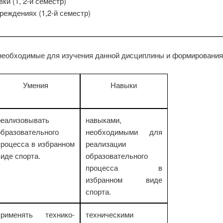
ки (1, 2-й семестр)
реждениях (1,2-й семестр)
, необходимые для изучения данной дисциплины и формировани
Умения
Навыки
реализовывать
навыками,
образовательного
необходимыми для
процесса в избранном
реализации
иде спорта.
образовательного
процесса в
избранном виде
спорта.
применять технико-
техническими