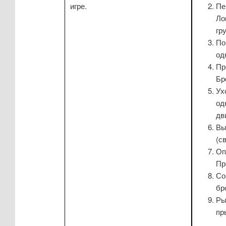
игре.
Пе
Ло
гр
По
од
Пр
Бр
Ух
од
дв
Вы
(с
Оп
Пр
Со
бр
Ры
пр