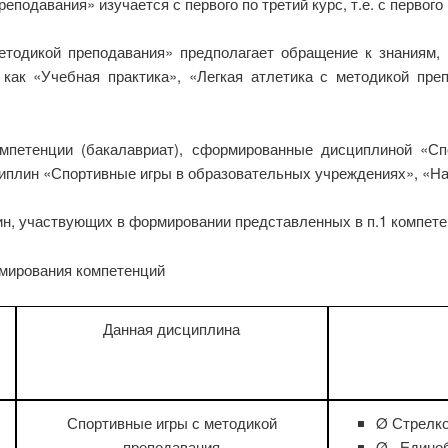
подавания» изучается с первого по третий курс, т.е. с первого
тодикой преподавания» предполагает обращение к знаниям,
 как «Учебная практика», «Легкая атлетика с методикой пре
омпетенции (бакалавриат), сформированные дисциплиной «С
иплин «Спортивные игры в образовательных учреждениях», «На
н, участвующих в формировании представленных в п.1 компетенц
рмирования компетенций
Данная дисциплина
Спортивные игры с методикой
Ø Стрелко
преподавания
Ø Единоб