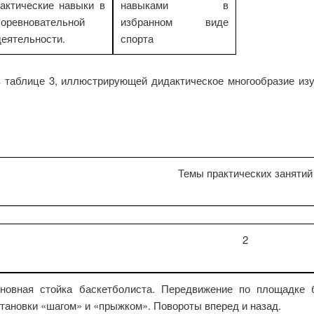
тактические навыки в
навыками в
соревновательной
избранном виде
деятельности.
спорта
в таблице 3, иллюстрирующей дидактическое многообразие из
Темы практических занятий
2
новная стойка баскетболиста. Передвижение по площадке б
тановки «шагом» и «прыжком». Повороты вперед и назад.