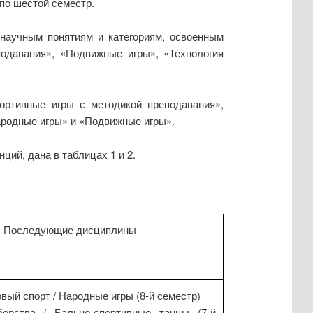
 по шестой семестр.
 научным понятиям и категориям, освоенным
подавания», «Подвижные игры», «Технология
портивные игры с методикой преподавания»,
родные игры» и «Подвижные игры».
ий, дана в таблицах 1 и 2.
Последующие дисциплины
вый спорт / Народные игры (8-й семестр)
орства / Бально-спортивные танцы (7-й