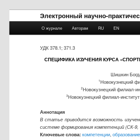
Электронный научно-практичес
Main menu
О журнале
Авторам
RU
EN
Skip to primary content
Skip to secondary content
УДК 378.1; 371.3
СПЕЦИФИКА ИЗУЧЕНИЯ КУРСА «СПОРТ
Шишкин Богд
Новокузнецкий фи
1
Новокузнецкий филиал-ин
2
Новокузнецкий филиал-институт
3
Аннотация
В статье приводится возможность изучени
системе формирования компетенций (СК-9, 
Ключевые слова:
компетенции
,
образование