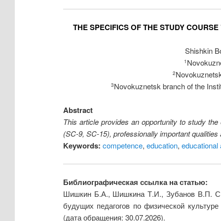
THE SPECIFICS OF THE STUDY COURSE
Shishkin B
Novokuznet
1
Novokuznetsk 
2
Novokuznetsk branch of the Insti
3
Abstract
This article provides an opportunity to study th
(SC-9, SC-15), professionally important qualities
Keywords:
competence
,
education
,
educational a
Библиографическая ссылка на статью:
Шишкин Б.А., Шишкина Т.И., Зубанов В.П. С
будущих педагогов по физической культуре 
(дата обращения: 30.07.2026).