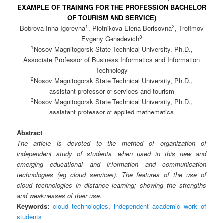
EXAMPLE OF TRAINING FOR THE PROFESSION BACHELOR
OF TOURISM AND SERVICE)
1
2
Bobrova Inna Igorevna
, Plotnikova Elena Borisovna
, Trofimov
3
Evgeny Genadevich
1
Nosov Magnitogorsk State Technical University, Ph.D.,
Associate Professor of Business Informatics and Information
Technology
2
Nosov Magnitogorsk State Technical University, Ph.D.,
assistant professor of services and tourism
3
Nosov Magnitogorsk State Technical University, Ph.D.,
assistant professor of applied mathematics
Abstract
The article is devoted to the method of organization of
independent study of students, when used in this new and
emerging educational and information and communication
technologies (eg cloud services). The features of the use of
cloud technologies in distance learning; showing the strengths
and weaknesses of their use.
Keywords:
cloud technologies
,
independent academic work of
students