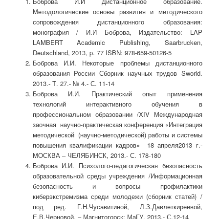
Боброва И.И Дистанционное образование.
Методологические основы развития и методического
сопровождения дистанционного образования:
монография / И.И Боброва, Издательство: LAP
LAMBERT Academic Publishing, Saarbrucken,
Deutschland, 2013, p. 77 ISBN: 978-659-50126-5
Боброва И.И. Некоторые проблемы дистанционного
образования России Сборник научных трудов Sworld.
2013.- Т. 27.- № 4.- С. 11-14
Боброва И.И. Практический опыт применения
технологий интерактивного обучения в
профессиональном образовании /XIV Международная
заочная научно-практическая конференция «Интеграция
методической (научно-методической) работы и системы
повышения квалификации кадров» 18 апреля2013 г.-
МОСКВА – ЧЕЛЯБИНСК, 2013.- С. 178-180
Боброва И.И. Психолого-педагогическая безопасность
образовательной среды учреждения /Информационная
безопасность и вопросы профилактики
киберэкстремизма среди молодежи (сборник статей) /
под ред. Г.Н.Чусавитиной, Л.З.Давлеткиреевой,
Е.В.Черновой. – Магнитогорск: МаГУ, 2013.- С.12-14