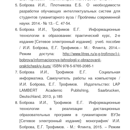
Боброва И.И., Плотникова Е.Б. О необходимости
разработки обучающих интеллектуальных систем для
студентов гуманитарного вуза / Проблемы современной
науки. 2014.- № 13.- С. 47-54.
Боброва И.И., Трофимов Е.Г. Информационные
технологии в образовании: практический курс, 2-е
издание [Сетевое электронный издание]: учеб. пособие
/ И.И. Боброва, Е.Г. Трофимов.– М.: Флинта, 2014.–
Режим доступа:
http://www.litres.ru/e-g-trofimov/i-i-
bobrova/informacionnye-tehnologii-v-obrazovanii-
prakticheskiy-kurs/
ISBN 978-5-9765-2085-1
Боброва И.И., Трофимов Е.Г. Социальная
информатика. Самоучитель работы на компьютере /
И.И. Боброва, Е.Г. Трофимов. Издательство: LAP
LAMBERT Academic Publishing, Saarbrucken,
Deutschland, 2013, p.185
Боброва И.И., Трофимов Е.Г. Информационные
технологии в реализации дистанционных
образовательных программ в гуманитарном ВУЗе
[Сетевое электронный издание]: монография/ И.И.
Боброва, Е.Г. Трофимов. - М.: Флинта, 2015. – Режим