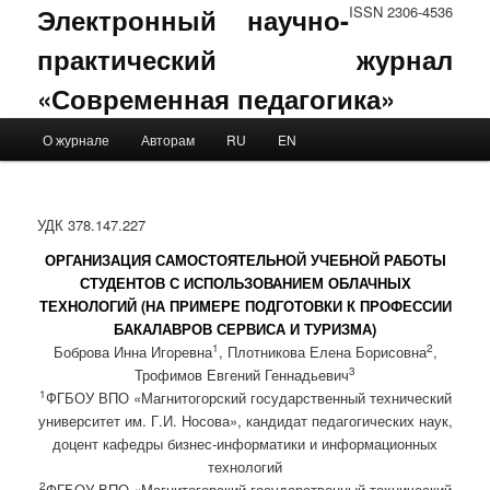
Электронный научно-
ISSN 2306-4536
практический журнал
«Современная педагогика»
Main menu
О журнале
Авторам
RU
EN
Skip to primary content
Skip to secondary content
УДК 378.147.227
ОРГАНИЗАЦИЯ САМОСТОЯТЕЛЬНОЙ УЧЕБНОЙ РАБОТЫ
СТУДЕНТОВ С ИСПОЛЬЗОВАНИЕМ ОБЛАЧНЫХ
ТЕХНОЛОГИЙ (НА ПРИМЕРЕ ПОДГОТОВКИ К ПРОФЕССИИ
БАКАЛАВРОВ СЕРВИСА И ТУРИЗМА)
1
2
Боброва Инна Игоревна
, Плотникова Елена Борисовна
,
3
Трофимов Евгений Геннадьевич
1
ФГБОУ ВПО «Магнитогорский государственный технический
университет им. Г.И. Носова», кандидат педагогических наук,
доцент кафедры бизнес-информатики и информационных
технологий
2
ФГБОУ ВПО «Магнитогорский государственный технический