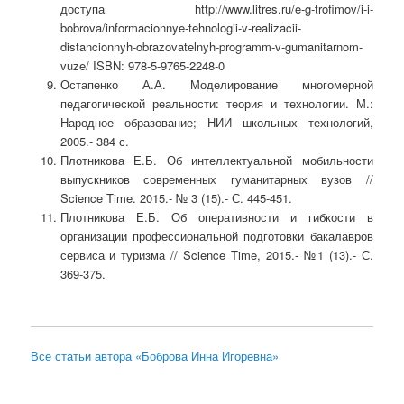
доступа http://www.litres.ru/e-g-trofimov/i-i-
bobrova/informacionnye-tehnologii-v-realizacii-
distancionnyh-obrazovatelnyh-programm-v-gumanitarnom-
vuze/ ISBN: 978-5-9765-2248-0
Остапенко А.А. Моделирование многомерной
педагогической реальности: теория и технологии. М.:
Народное образование; НИИ школьных технологий,
2005.- 384 с.
Плотникова Е.Б. Об интеллектуальной мобильности
выпускников современных гуманитарных вузов //
Science Time. 2015.- № 3 (15).- С. 445-451.
Плотникова Е.Б. Об оперативности и гибкости в
организации профессиональной подготовки бакалавров
сервиса и туризма // Science Time, 2015.- №1 (13).- С.
369-375.
Все статьи автора «Боброва Инна Игоревна»