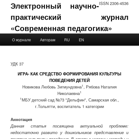
Электронный научно-
ISSN 2306-4536
практический журнал
«Современная педагогика»
Main menu
О журнале
Авторам
RU
EN
Skip to primary content
Skip to secondary content
УДК 37
ИГРА- КАК СРЕДСТВО ФОРМИРОВАНИЯ КУЛЬТУРЫ
ПОВЕДЕНИЯ ДЕТЕЙ
1
Новикова Любовь Зигмундовна
, Рябова Наталия
1
Николаевна
1
МБУ детский сад №73 "Дельфин", Самарская обл.,
г.Тольятти, воспитатель 1 категории
Аннотация
Данная статья посвящена актуальной проблеме:
недостаточно развито у дошкольников представление и
понятие культуры поведения. В статье указаны методы и