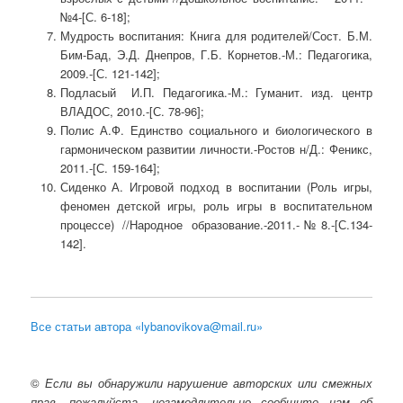
№4-[С. 6-18];
Мудрость воспитания: Книга для родителей/Сост. Б.М.
Бим-Бад, Э.Д. Днепров, Г.Б. Корнетов.-М.: Педагогика,
2009.-[С. 121-142];
Подласый И.П. Педагогика.-М.: Гуманит. изд. центр
ВЛАДОС, 2010.-[С. 78-96];
Полис А.Ф. Единство социального и биологического в
гармоническом развитии личности.-Ростов н/Д.: Феникс,
2011.-[С. 159-164];
Сиденко А. Игровой подход в воспитании (Роль игры,
феномен детской игры, роль игры в воспитательном
процессе) //Народное образование.-2011.-№8.-[С.134-
142].
Все статьи автора «lybanovikova@mail.ru»
©
Если вы обнаружили нарушение авторских или смежных
прав, пожалуйста, незамедлительно сообщите нам об