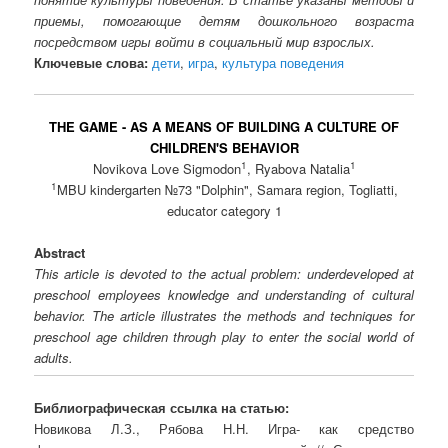
приемы, помогающие детям дошкольного возраста
посредством игры войти в социальный мир взрослых.
Ключевые слова:
дети
,
игра
,
культура поведения
THE GAME - AS A MEANS OF BUILDING A CULTURE OF
CHILDREN'S BEHAVIOR
1
1
Novikova Love Sigmodon
, Ryabova Natalia
1
MBU kindergarten №73 "Dolphin", Samara region, Togliatti,
educator category 1
Abstract
This article is devoted to the actual problem: underdeveloped at
preschool employees knowledge and understanding of cultural
behavior. The article illustrates the methods and techniques for
preschool age children through play to enter the social world of
adults.
Библиографическая ссылка на статью:
Новикова Л.З., Рябова Н.Н. Игра- как средство