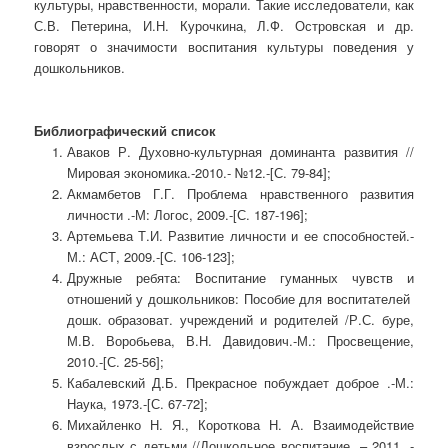
культуры, нравственности, морали. Такие исследователи, как
С.В. Петерина, И.Н. Курочкина, Л.Ф. Островская и др.
говорят о значимости воспитания культуры поведения у
дошкольников.
Библиографический список
Аваков Р. Духовно-культурная доминанта развития //
Мировая экономика.-2010.- №12.-[С. 79-84];
Акмамбетов Г.Г. Проблема нравственного развития
личности .-М: Логос, 2009.-[С. 187-196];
Артемьева Т.И. Развитие личности и ее способностей.-
М.: АСТ, 2009.-[С. 106-123];
Дружные ребята: Воспитание гуманных чувств и
отношений у дошкольников: Пособие для воспитателей
дошк. образоват. учреждений и родителей /Р.С. буре,
М.В. Воробьева, В.Н. Давидович.-М.: Просвещение,
2010.-[С. 25-56];
Кабалевский Д.Б. Прекрасное побуждает доброе .-М.:
Наука, 1973.-[С. 67-72];
Михайленко Н. Я., Короткова Н. А. Взаимодействие
взрослых с детьми //Дошкольное воспитание. – 2011. -