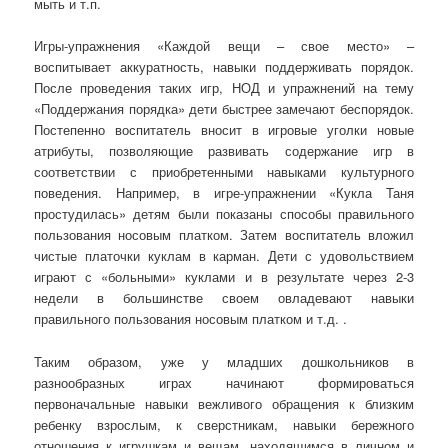
мыть и т.п.
Игры-упражнения «Каждой вещи – свое место» –
воспитывает аккуратность, навыки поддерживать порядок.
После проведения таких игр, НОД и упражнений на тему
«Поддержания порядка» дети быстрее замечают беспорядок.
Постепенно воспитатель вносит в игровые уголки новые
атрибуты, позволяющие развивать содержание игр в
соответствии с приобретенными навыками культурного
поведения. Например, в игре-упражнении «Кукла Таня
простудилась» детям были показаны способы правильного
пользования носовым платком. Затем воспитатель вложил
чистые платочки куклам в карман. Дети с удовольствием
играют с «больными» куклами и в результате через 2-3
недели в большинстве своем овладевают навыки
правильного пользования носовым платком и т.д. .
Таким образом, уже у младших дошкольников в
разнообразных играх начинают формироваться
первоначальные навыки вежливого обращения к близким
ребенку взрослым, к сверстникам, навыки бережного
отношения к игрушкам и вещам, находящимся в личном и