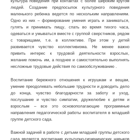
культура поведения при контактах с более широким кругом
людей. Создание предпосылок культурного поведения
маленького ребенка ведется по нескольким направлениям.
Одно из них – формирование умения играть и заниматься,
гулять и принимать пищу, спать во время тихого часа,
одеваться и умываться вместе с группой сверстников, рядом
с товарищами, т.е. в коллективе. При этом у детей
развивается чувство коллективизма. Не менее важно
привить интерес к трудовой деятельности взрослых,
желание помочь им, а позднее и самостоятельно выполнять
несложные трудовые действия по самообслуживанию .
Воспитание бережного отношения к игрушкам и вещам,
умение преодолевать небольшие трудности и доводить дело
до конца, чувство благодарности за заботу и уход,
послушание и чувство симпатии, дружелюбие к детям и
взрослым – все это основополагающие программные
направления педагогической работы воспитателя в младшей
группе детского сада.
Важной задачей в работе с детьми младшей группы детского
сада является воспитание культурно-гигиенических навыков