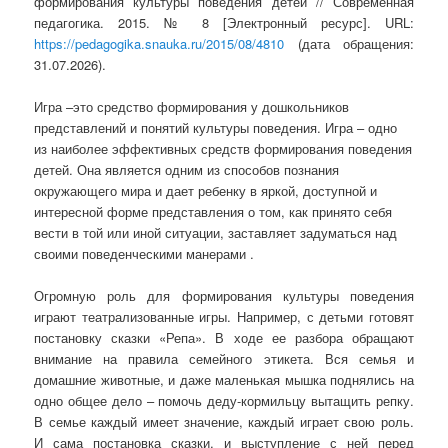
формирования культуры поведения детей // Современная
педагогика. 2015. № 8 [Электронный ресурс]. URL:
https://pedagogika.snauka.ru/2015/08/4810
(дата обращения:
31.07.2026).
Игра –это средство формирования у дошкольников
представлений и понятий культуры поведения. Игра – одно
из наиболее эффективных средств формирования поведения
детей. Она является одним из способов познания
окружающего мира и дает ребенку в яркой, доступной и
интересной форме представления о том, как принято себя
вести в той или иной ситуации, заставляет задуматься над
своими поведенческими манерами .
Огромную роль для формирования культуры поведения
играют театрализованные игры. Например, с детьми готовят
постановку сказки «Репа». В ходе ее разбора обращают
внимание на правила семейного этикета. Вся семья и
домашние животные, и даже маленькая мышка поднялись на
одно общее дело – помочь деду-кормильцу вытащить репку.
В семье каждый имеет значение, каждый играет свою роль.
И сама постановка сказки, и выступление с ней перед