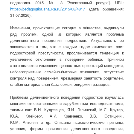
педагогика. 2015. № 8 [Электронный ресурс]. URL:
https://pedagogika.snauka.ru/2015/08/4817
(дата обращения:
31.07.2026).
Изменения, происходящие сегодня в обществе, выдвинули
ряд проблем, одной из которых является проблема
делинквентного поведения подростков. Актуальность ее
заключается в том, что с каждым годом отмечается рост
подростковой преступности, прослеживается тенденция к
увеличению отклонений в поведении ребенка. Причиной
этого является изменение ценностных ориентаций молодежи,
неблагоприятные семейно-бытовые отношения, отсутствие
контроля над поведением, чрезмерная занятость родителей,
слабая материальная база семьи, эпидемия разводов.
Проблема делинквентного поведения подростков изучалась
многими отечественными и зарубежными исследователями,
такими как: В.Н. Кудрявцев, Я.И. Гилинский, М.С. Крутер,
Ю.А. Клейберг, А.И. Кравченко, В.В. Юстицкий.,
Ю.М. Антонян и др. Описаны психологические причины,
условия, формы проявления делинквентного поведения,