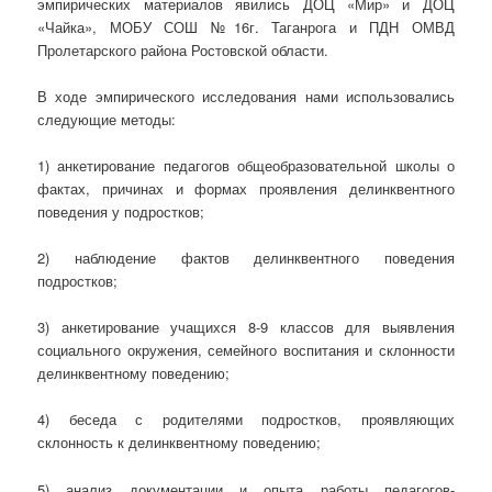
эмпирических материалов явились ДОЦ «Мир» и ДОЦ
«Чайка», МОБУ СОШ №16г. Таганрога и ПДН ОМВД
Пролетарского района Ростовской области.
В ходе эмпирического исследования нами использовались
следующие методы:
1) анкетирование педагогов общеобразовательной школы о
фактах, причинах и формах проявления делинквентного
поведения у подростков;
2) наблюдение фактов делинквентного поведения
подростков;
3) анкетирование учащихся 8-9 классов для выявления
социального окружения, семейного воспитания и склонности
делинквентному поведению;
4) беседа с родителями подростков, проявляющих
склонность к делинквентному поведению;
5) анализ документации и опыта работы педагогов-