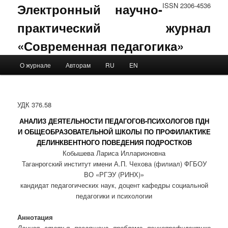
Электронный научно-
ISSN 2306-4536
практический журнал
«Современная педагогика»
Main menu
О журнале
Авторам
RU
EN
Skip to primary content
Skip to secondary content
УДК 376.58
АНАЛИЗ ДЕЯТЕЛЬНОСТИ ПЕДАГОГОВ-ПСИХОЛОГОВ ПДН
И ОБЩЕОБРАЗОВАТЕЛЬНОЙ ШКОЛЫ ПО ПРОФИЛАКТИКЕ
ДЕЛИНКВЕНТНОГО ПОВЕДЕНИЯ ПОДРОСТКОВ
Кобышева Лариса Илларионовна
Таганрогский институт имени А.П. Чехова (филиал) ФГБОУ
ВО «РГЭУ (РИНХ)»
кандидат педагогических наук, доцент кафедры социальной
педагогики и психологии
Аннотация
Данная статья посвящена проблеме психопрофилактике