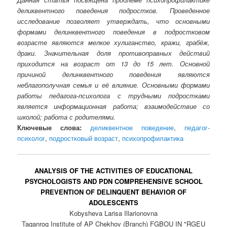
деликвентного поведения подростков. Проведенное
исследование позволяет утверждать, что основными
формами делинквентного поведения в подростковом
возрасте являются мелкое хулиганство, кражи, грабёж,
драки. Значительная доля противоправных действий
приходится на возраст от 13 до 15 лет. Основной
причиной делинквентного поведения являются
неблагополучная семья и её влияние. Основными формами
работы педагога-психолога с трудными подростками
является информационная работа; взаимодействие со
школой; работа с родителями.
Ключевые слова:
деликвентное поведение
,
педагог-
психолог
,
подростковый возраст
,
психопрофилактика
ANALYSIS OF THE ACTIVITIES OF EDUCATIONAL
PSYCHOLOGISTS AND PDN COMPREHENSIVE SCHOOL
PREVENTION OF DELINQUENT BEHAVIOR OF
ADOLESCENTS
Kobysheva Larisa Illarionovna
Taganrog Institute of AP Chekhov (Branch) FGBOU IN "RGEU