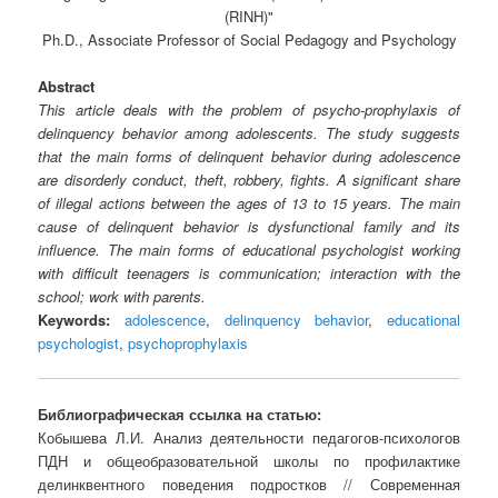
(RINH)"
Ph.D., Associate Professor of Social Pedagogy and Psychology
Abstract
This article deals with the problem of psycho-prophylaxis of
delinquency behavior among adolescents. The study suggests
that the main forms of delinquent behavior during adolescence
are disorderly conduct, theft, robbery, fights. A significant share
of illegal actions between the ages of 13 to 15 years. The main
cause of delinquent behavior is dysfunctional family and its
influence. The main forms of educational psychologist working
with difficult teenagers is communication; interaction with the
school; work with parents.
Keywords:
adolescence
,
delinquency behavior
,
educational
psychologist
,
psychoprophylaxis
Библиографическая ссылка на статью:
Кобышева Л.И. Анализ деятельности педагогов-психологов
ПДН и общеобразовательной школы по профилактике
делинквентного поведения подростков // Современная