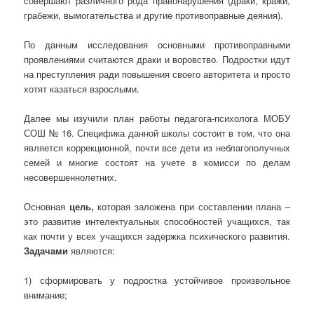
совершают различного рода правонарушения (драки, кражи,
грабежи, вымогательства и другие противоправные деяния).
По данным исследования основными противоправными
проявлениями считаются драки и воровство. Подростки идут
на преступления ради повышения своего авторитета и просто
хотят казаться взрослыми.
Далее мы изучили план работы педагога-психолога МОБУ
СОШ № 16. Специфика данной школы состоит в том, что она
является коррекционной, почти все дети из неблагополучных
семей и многие состоят на учете в комисси по делам
несовершеннолетних.
Основная
цель,
которая заложена при составлении плана –
это развитие интелектуальных способностей учащихся, так
как почти у всех учащихся задержка психического развития.
Задачами
являются:
1) сформировать у подростка устойчивое произвольное
внимание;