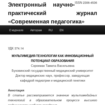
Электронный научно-
ISSN 2306-4536
практический журнал
«Современная педагогика»
Main menu
О журнале
Авторам
RU
EN
Skip to primary content
Skip to secondary content
УДК 374.14
МУЛЬТИМЕДИЯ-ТЕХНОЛОГИИ КАК ИННОВАЦИОННЫЙ
ПОТЕНЦИАЛ ОБРАЗОВАНИЯ
Сорокман Тамила Васильевна
Буковинский государственный медицинский университет
Доктор медицинских наук, профессор, заведующая
кафедрой педиатрии и медицинской генетики
Аннотация
В статье рассматривается значение мультимедийных
технологий в образовательном процессе высшего
медицинского учебного заведения.