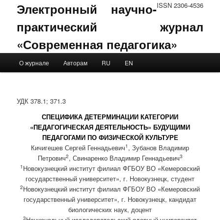
Электронный научно-
ISSN 2306-4536
практический журнал
«Современная педагогика»
Main menu
О журнале
Авторам
RU
EN
Skip to primary content
Skip to secondary content
УДК 378.1; 371.3
СПЕЦИФИКА ДЕТЕРМИНАЦИИ КАТЕГОРИИ
«ПЕДАГОГИЧЕСКАЯ ДЕЯТЕЛЬНОСТЬ» БУДУЩИМИ
ПЕДАГОГАМИ ПО ФИЗИЧЕСКОЙ КУЛЬТУРЕ
1
Кичигешев Сергей Геннадьевич
, Зубанов Владимир
2
3
Петрович
, Свинаренко Владимир Геннадьевич
1
Новокузнецкий институт филиал ФГБОУ ВО «Кемеровский
государственный университет», г. Новокузнецк, студент
2
Новокузнецкий институт филиал ФГБОУ ВО «Кемеровский
государственный университет», г. Новокузнецк, кандидат
биологических наук, доцент
3
Национальный исследовательский ядерный университет