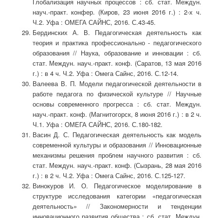
Глобализация научных процессов : сб. стат. Междун.
науч.-практ. конфер. (Киров, 23 июня 2016 г.) : 2-х ч.
Ч.2. Уфа : ОМЕГА САЙНС, 2016. С.43-45.
Бердинских А. В. Педагогическая деятельность как
теория и практика профессионально - педагогического
образования // Наука, образование и инновации : сб.
стат. Междун. науч.-практ. конф. (Саратов, 13 мая 2016
г.) : в 4 ч. Ч.2. Уфа : Омега Сайнс, 2016. С.12-14.
Валеева В. П. Модели педагогической деятельности в
работе педагога по физической культуре // Научные
основы современного прогресса : сб. стат. Междун.
науч.-практ. конф. (Магнитогорск, 8 июня 2016 г.) : в 2 ч.
Ч.1. Уфа : ОМЕГА САЙНС, 2016. С.180-182.
Васин Д. С. Педагогическая деятельность как модель
современной культуры и образования // Инновационные
механизмы решения проблем научного развития : сб.
стат. Междун. науч.-практ. конф. (Сызрань, 28 мая 2016
г.) : в 2 ч. Ч.2. Уфа : Омега Сайнс, 2016. С.125-127.
Винокуров И. О. Педагогическое моделирование в
структуре исследования категории «педагогическая
деятельность» // Закономерности и тенденции
инновационного развития общества : сб. стат. Междун.