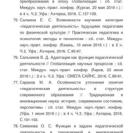
преобразования в эпоху глобализации : сб. стат.
Междун. науч.-практ. конфер. (Курган, 20 мая 2016 г.) :
в 4 ч. Ч.2. Уфа : Аэтерна, 2016. С.137-139.
Салмина Е. С. Возможности изучения категории
«педагогическая деятельность» будущими педагогами
по физической культуре // Практическая педагогика и
психология: методы и технологии : сб. стат. Междун.
науч.-практ. конфер. (Казань, 10 июня 2016 г.) : в 2 ч.
Ч.2. Уфа : Аэтерна, 2016. С.95-97.
Сальников В. Д. Адаптация как функция педагогической
деятельности // Глобализация научных процессов : сб.
стат. Междун. науч.-практ. конфер. (Киров, 23 июня
2016 г.) : 2-х ч. Ч.2. Уфа : ОМЕГА САЙНС, 2016. С.89-91.
Саранов М. А. Особенности уточнения понятия
«педагогическая деятельность» в структуре
современного образования // Традиционная и
инновационная наука: история, современное состояние,
перспективы : сб. стат. Междун. науч.-практ. конфер.
(Уфа, 1 июня 2016 г.) : в 4 ч. Ч.3. Уфа : Аэтерна, 2016.
С.191-193.
Семенова О. С. Функции и задачи педагогической
деятельности в традиционной и инновационной