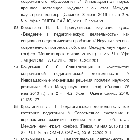
современного образования // Инновационная наука:
прошлое, настоящее, будущее : сб. стат. Междун.
науч.-практ. конфер. (Саранск, 3 июня 2016 г.) : в 2 ч.
Ч.2. Уфа : ОМЕГА САЙНС, 2016. С.151-153.
Корольков И. Н. Продуктивное изучение курса
«Введение в педагогическую деятельность» как
социально-педагогическая проблема // Научные основы
современного прогресса : сб. стат. Междун. науч.-практ.
конфер. (Магнитогорск, 8 июня 2016 г.) : в 2 ч. Ч.1. Уфа
: МЦИИ ОМЕГА САЙНС, 2016. С.202-204.
Кочуганов С. С. Социализация в конструктах
современной педагогической деятельности //
Инновационные механизмы решения проблем научного
развития : сб. ст. Межд. науч.-практ. конф. (Сызрань, 28
мая 2016 г.) : в 2 ч. Ч.2. Уфа : Омега Сайнс, 2016.
С.135-137.
Крестинина Л. В. Педагогическая деятельность как
категория педагогики // Современное состояние и
перспективы развития научной мысли : сб. стат.
Междун. науч.-практ. конфер. (Пенза, 18 мая 2016 г.) : в
2 ч. Ч.1. Уфа : ОМЕГА САЙНС, 2016. С.209-211.
Кузьмищева А. С. Педагогическая деятельность в