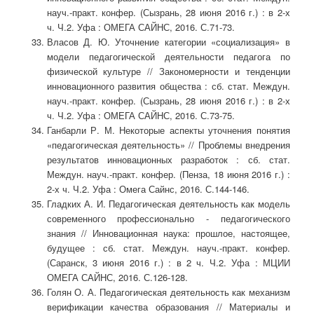
науч.-практ. конфер. (Сызрань, 28 июня 2016 г.) : в 2-х
ч. Ч.2. Уфа : ОМЕГА САЙНС, 2016. С.71-73.
Власов Д. Ю. Уточнение категории «социализация» в
модели педагогической деятельности педагога по
физической культуре // Закономерности и тенденции
инновационного развития общества : сб. стат. Междун.
науч.-практ. конфер. (Сызрань, 28 июня 2016 г.) : в 2-х
ч. Ч.2. Уфа : ОМЕГА САЙНС, 2016. С.73-75.
Ганбарли Р. М. Некоторые аспекты уточнения понятия
«педагогическая деятельность» // Проблемы внедрения
результатов инновационных разработок : сб. стат.
Междун. науч.-практ. конфер. (Пенза, 18 июня 2016 г.) :
2-х ч. Ч.2. Уфа : Омега Сайнс, 2016. С.144-146.
Гладких А. И. Педагогическая деятельность как модель
современного профессионально - педагогического
знания // Инновационная наука: прошлое, настоящее,
будущее : сб. стат. Междун. науч.-практ. конфер.
(Саранск, 3 июня 2016 г.) : в 2 ч. Ч.2. Уфа : МЦИИ
ОМЕГА САЙНС, 2016. С.126-128.
Голян О. А. Педагогическая деятельность как механизм
верификации качества образования // Материалы и