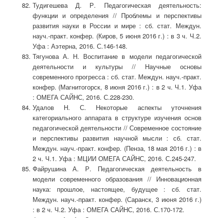
Тудигешева Д. Р. Педагогическая деятельность:
функции и определения // Проблемы и перспективы
развития науки в России и мире : сб. стат. Междун.
науч.-практ. конфер. (Киров, 5 июня 2016 г.) : в 3 ч. Ч.2.
Уфа : Аэтерна, 2016. С.146-148.
Тягунова А. Н. Воспитание в модели педагогической
деятельности и культуры // Научные основы
современного прогресса : сб. стат. Междун. науч.-практ.
конфер. (Магнитогорск, 8 июня 2016 г.) : в 2 ч. Ч.1. Уфа
: ОМЕГА САЙНС, 2016. С.228-230.
Удалов Н. С. Некоторые аспекты уточнения
категориального аппарата в структуре изучения основ
педагогической деятельности // Современное состояние
и перспективы развития научной мысли : сб. стат.
Междун. науч.-практ. конфер. (Пенза, 18 мая 2016 г.) : в
2 ч. Ч.1. Уфа : МЦИИ ОМЕГА САЙНС, 2016. С.245-247.
Файрушина А. Р. Педагогическая деятельность в
модели современного образования // Инновационная
наука: прошлое, настоящее, будущее : сб. стат.
Междун. науч.-практ. конфер. (Саранск, 3 июня 2016 г.)
: в 2 ч. Ч.2. Уфа : ОМЕГА САЙНС, 2016. С.170-172.