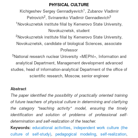
PHYSICAL CULTURE
1
Kichigeshev Sergey Gennadiyevich
, Zubanov Vladimir
2
3
Petrovich
, Svinarenko Vladimir Gennadievich
1
Novokuznetsk institute filial by Kemerovo State University,
Novokuznetsk, student
2
Novokuznetsk institute filial by Kemerovo State University,
Novokuznetsk, candidate of biological Sciences, associate
Professor
3
National research nuclear University «MEPhI», Information and
analytical Department, Management development advanced
studies, head of information-analytical Department of the office of
scientific research, Moscow, senior engineer
Abstract
The paper identified the possibility of practically oriented training
of future teachers of physical culture in determining and clarifying
the category "teaching activity" model, ensuring the timely
identification and solution of problems of professional self-
determination and self-realization of the teacher.
Keywords:
educational activities
,
independent work culture (the
culture of self-study)
,
pedagogical modeling
,
self-realization
,