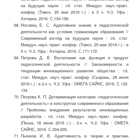
на будущее науки : сб. стат. Междун. науч.-практ.
конфер. (Томск, 25 мая 2016 г.) : в 5 ч. Ч.3. Уфа :
Аэтерна, 2016. С.154-156.
Носовец Е. С. Адаптивное знание в педагогической
деятельности как условие гуманизации образования //
Современный взгляд на будущее науки : сб. стат.
Междун. науч.-практ. конфер. (Томск, 25 мая 2016 г.) : в
5 ч. Ч.3. Уфа : Аэтерна, 2016. С.171-172.
Петрова Д. В. Воспитание как функция и продукт
педагогической деятельности // Закономерности и
тенденции инновационного развития общества : сб.
стат. Междун. науч.-практ. конфер. (Сызрань, 28 июня
2016 г.) : в 2-х ч. Ч.2. Уфа : ОМЕГА САЙНС, 2016. С.132-
134.
Петрова К. П. Детерминация категории «педагогическая
деятельность» в конструктах современного образования
// Проблемы внедрения результатов инновационных
разработок : сб. стат. Междун. науч.-практ. конфер.
(Пенза, 18 июня 2016 г.) : 2-х ч. Ч.2. Уфа : ОМЕГА
САЙНС, 2016. С.204-205.
Пьянков И. В. Адаптивность в теории и практике