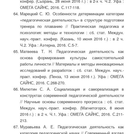
конфер. (Сызрань, 28 июня 2016 г.) : в 2-х ч. Ч.2. Уфа :
ОМЕГА САЙНС, 2016. С.117-118.
Марецкий С. Ю. Особенности детерминации категории
«педагогическая деятельность» в структуре подготовки
тренера по плаванию // Практическая педагогика и
психология: методы и технологии : сб. стат. Междун.
науч.-практ. конфер. (Казань, 10 июня 2016 г.) : в 2 ч.
Ч.2. Уфа : Аэтерна, 2016. С.5-7.
Матвеева Т. Н. Педагогическая деятельность как
основа формирования культуры самостоятельной
работы личности // Материалы и методы инновационных
исследований и разработок : сб. стат. Междун. науч.-
практ. конфер. (Пенза, 13 июня 2016 г.). Уфа : ОМЕГА
САЙНС, 2016. С.268-270.
Милютин С. А. Социализация и самореализация в
конструктах современной педагогической деятельности
// Научные основы современного прогресса : сб. стат.
Междун. науч.-практ. конфер. (Магнитогорск, 8 июня
2016 г.) : в 2 ч. Ч.1. Уфа : ОМЕГА САЙНС, 2016. С.211-
213.
Муравьева А. Е. Педагогическая деятельность как
категория педагогической науки // Современный взгляд