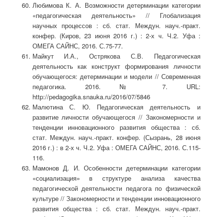
Любимова К. А. Возможности детерминации категории
«педагогическая деятельность» // Глобализация
научных процессов : сб. стат. Междун. науч.-практ.
конфер. (Киров, 23 июня 2016 г.) : 2-х ч. Ч.2. Уфа :
ОМЕГА САЙНС, 2016. С.75-77.
Майкут И.А., Острякова С.В. Педагогическая
деятельность как конструкт формирования личности
обучающегося: детерминации и модели // Современная
педагогика. 2016. № 7. URL:
http://pedagogika.snauka.ru/2016/07/5846
Малютина С. Ю. Педагогическая деятельность и
развитие личности обучающегося // Закономерности и
тенденции инновационного развития общества : сб.
стат. Междун. науч.-практ. конфер. (Сызрань, 28 июня
2016 г.) : в 2-х ч. Ч.2. Уфа : ОМЕГА САЙНС, 2016. С.115-
116.
Мамонов Д. И. Особенности детерминации категории
«социализация» в структуре анализа качества
педагогической деятельности педагога по физической
культуре // Закономерности и тенденции инновационного
развития общества : сб. стат. Междун. науч.-практ.