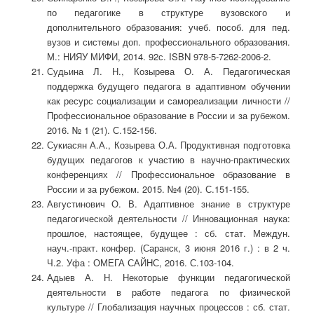
по педагогике в структуре вузовского и
дополнительного образования: учеб. пособ. для пед.
вузов и системы доп. профессионального образования.
М.: НИЯУ МИФИ, 2014. 92с. ISBN 978-5-7262-2006-2.
Судьина Л. Н., Козырева О. А. Педагогическая
поддержка будущего педагога в адаптивном обучении
как ресурс социализации и самореализации личности //
Профессиональное образование в России и за рубежом.
2016. № 1 (21). С.152-156.
Сукиасян А.А., Козырева О.А. Продуктивная подготовка
будущих педагогов к участию в научно-практических
конференциях // Профессиональное образование в
России и за рубежом. 2015. №4 (20). С.151-155.
Августинович О. В. Адаптивное знание в структуре
педагогической деятельности // Инновационная наука:
прошлое, настоящее, будущее : сб. стат. Междун.
науч.-практ. конфер. (Саранск, 3 июня 2016 г.) : в 2 ч.
Ч.2. Уфа : ОМЕГА САЙНС, 2016. С.103-104.
Адыев А. Н. Некоторые функции педагогической
деятельности в работе педагога по физической
культуре // Глобализация научных процессов : сб. стат.