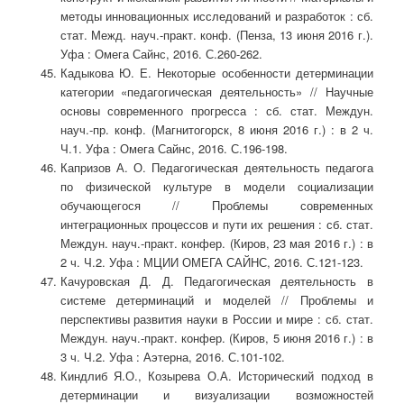
методы инновационных исследований и разработок : сб.
стат. Межд. науч.-практ. конф. (Пенза, 13 июня 2016 г.).
Уфа : Омега Сайнс, 2016. С.260-262.
Кадыкова Ю. Е. Некоторые особенности детерминации
категории «педагогическая деятельность» // Научные
основы современного прогресса : сб. стат. Междун.
науч.-пр. конф. (Магнитогорск, 8 июня 2016 г.) : в 2 ч.
Ч.1. Уфа : Омега Сайнс, 2016. С.196-198.
Капризов А. О. Педагогическая деятельность педагога
по физической культуре в модели социализации
обучающегося // Проблемы современных
интеграционных процессов и пути их решения : сб. стат.
Междун. науч.-практ. конфер. (Киров, 23 мая 2016 г.) : в
2 ч. Ч.2. Уфа : МЦИИ ОМЕГА САЙНС, 2016. С.121-123.
Качуровская Д. Д. Педагогическая деятельность в
системе детерминаций и моделей // Проблемы и
перспективы развития науки в России и мире : сб. стат.
Междун. науч.-практ. конфер. (Киров, 5 июня 2016 г.) : в
3 ч. Ч.2. Уфа : Аэтерна, 2016. С.101-102.
Киндлиб Я.О., Козырева О.А. Исторический подход в
детерминации и визуализации возможностей