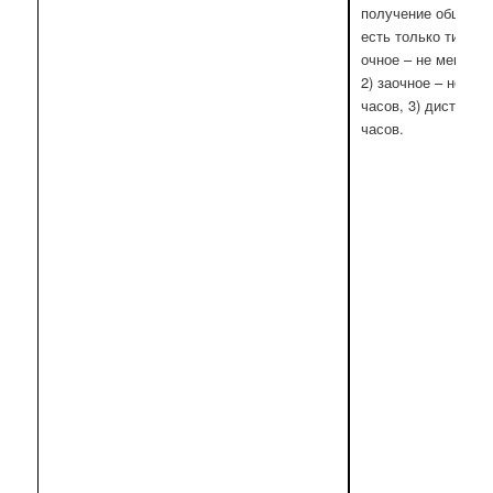
получение общего 
есть только типоло
очное – не менее 
2) заочное – не ме
часов, 3) дистанци
часов.