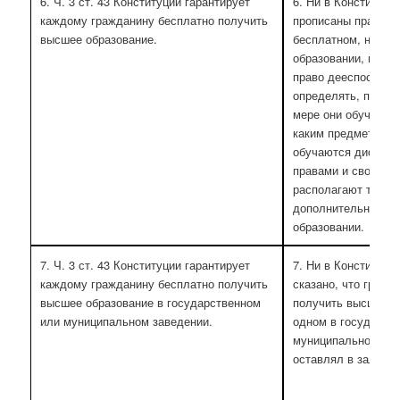
6. Ч. 3 ст. 43 Конституции гарантирует
6. Ни в Конституции
каждому гражданину бесплатно получить
прописаны права и
высшее образование.
бесплатном, ни в 
образовании, в час
право дееспособн
определять, по как
мере они обучаются
каким предметам и 
обучаются дистанц
правами и свобода
располагают тольк
дополнительном п
образовании.
7. Ч. 3 ст. 43 Конституции гарантирует
7. Ни в Конституции
каждому гражданину бесплатно получить
сказано, что гражд
высшее образование в государственном
получить высшее о
или муниципальном заведении.
одном в государст
муниципальном зав
оставлял в залог д