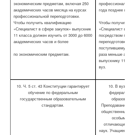
экономическим предметам, включая 250
профессиональную 
академических часов месяца на курсах
года позднее повар
профессиональной переподготовки.
Чтобы получить квалификацию
Чтобы получить к
«Специалист в сфере закупок» выпускник
«Специалист в сфе
11 класса должен изучить от 3000 до 6000
посредством проф
академических часов и более
переподготовки вып
поступившему в ПУ,
по экономическим предметам.
раза меньше акаде
выпускнику 11 кла
вуз.
10. Ч. 5 ст. 43 Конституции гарантирует
10. В вузах о
обучение по федеральным
федеральные
государственным образовательным
образовател
стандартам.
Преподавание гум
общественных нау
особым «ста
отличающимся о
наук. Учащиеся вв