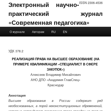
Электронный научно-
ISSN 2306-4536
практический журнал
«Современная педагогика»
Main menu
О журнале
Авторам
RU
EN
Skip to primary content
Skip to secondary content
УДК 378.2
РЕАЛИЗАЦИЯ ПРАВА НА ВЫСШЕЕ ОБРАЗОВАНИЕ (НА
ПРИМЕРЕ КВАЛИФИКАЦИИ «СПЕЦИАЛИСТ В СФЕРЕ
ЗАКУПОК»)
Алексеев Владимир Михайлович
АНО ДПО «Академия ГлавСпец»
Краснодар
Аннотация
Высшее образование в России содержит ряд
необоснованных, а порой неконституционных обременений,
которые затрудняют реализацию права граждан не только