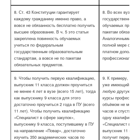
8. Ст. 43 Конституции гарантирует
8. Во всех вузах, н
каждому гражданину именно право, а
государственных и 
вовсе не обязанность бесплатно получить
обучаемых принужд
высшее образование. В ч. 5 это статьи
пакетам обязатель
закреплена повинность обучаемых
Аналогичными прав
учиться по федеральным
полной мере они р
государственным образовательным
платном дополнит
стандартам, а вовсе не по пакетам
профессиональном 
обязательных предметов.
9. Чтобы получить первую квалификацию,
9. К примеру, 18-л
выпускник 11 класса должен проучиться
уже имеющий квал
не менее 4 лет в вузе (всего 15 лет), тогда
любую другую, впр
как выпускнику 9 класса для этого
курсы профессиона
достаточно проучиться 2 года в ПУ (всего
объёмом не менее 
11 лет). Чтобы получить квалификацию
часов и спустя 1,5
«Специалист в сфере закупок»,
одну квалификацию
выпускнику 9 класса, поступившему в ПУ
«Специалист в сфе
на направление «Повар», достаточно
выпускник 11 класс
изучить 350 академических часов по
получит первую кв