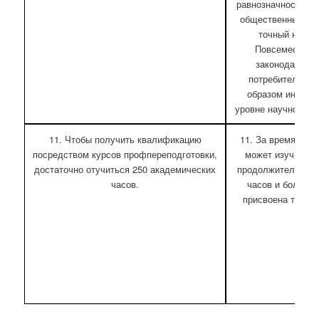
равнозначности на
общественных нау
точный наук, 
Повсеместно 
законодательс
потребителей,
образом информ
уровне научности 
11. Чтобы получить квалификацию
11. За время обу
посредством курсов профпереподготовки,
может изучить 1
достаточно отучиться 250 академических
продолжительност
часов.
часов и более к
присвоена тольк