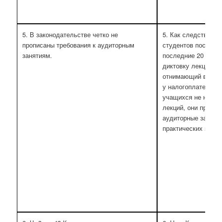
5. В законодательстве четко не
5. Как следствие, 
прописаны требования к аудиторным
студентов посещат
занятиям.
последние 20 лет 
диктовку лекций – 
отнимающий время 
у налогоплательщи
учащихся не нужда
лекций, они предп
аудиторные заняти
практических занят