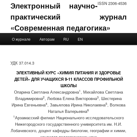
Электронный научно-
ISSN 2306-4536
практический журнал
«Современная педагогика»
Main menu
О журнале
Авторам
RU
EN
Skip to primary content
Skip to secondary content
УДК 37.014.3
ЭЛЕКТИВНЫЙ КУРС «ХИМИЯ ПИТАНИЯ И ЗДОРОВЬЕ
ДЕТЕЙ» ДЛЯ УЧАЩИХСЯ 9-11 КЛАССОВ ПРОФИЛЬНОЙ
ШКОЛЫ
1
Опарина Светлана Александровна
, Михайлова Светлана
2
3
Владимировна
, Любова Елена Викторовна
, Шестерина
4
5
Ирина Евгеньевна
, Завьялова Ирина Николаевна
, Волкова
6
Наталья Валерьевна
1
Арзамасский филиал Национального исследовательского
Нижегородского государственного университета им. Н.И.
Лобачевского, доцент кафедры биологии, географии и химии,
кандидат педагогических наук