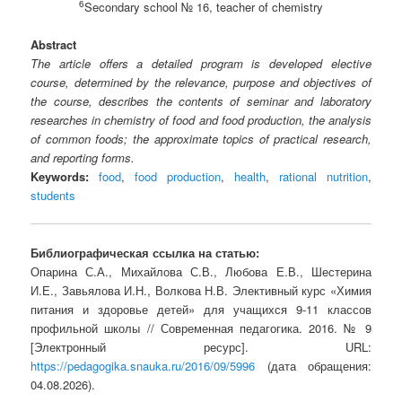
6
Secondary school № 16, teacher of chemistry
Abstract
The article offers a detailed program is developed elective
course, determined by the relevance, purpose and objectives of
the course, describes the contents of seminar and laboratory
researches in chemistry of food and food production, the analysis
of common foods; the approximate topics of practical research,
and reporting forms.
Keywords:
food
,
food production
,
health
,
rational nutrition
,
students
Библиографическая ссылка на статью:
Опарина С.А., Михайлова С.В., Любова Е.В., Шестерина
И.Е., Завьялова И.Н., Волкова Н.В. Элективный курс «Химия
питания и здоровье детей» для учащихся 9-11 классов
профильной школы // Современная педагогика. 2016. № 9
[Электронный ресурс]. URL:
https://pedagogika.snauka.ru/2016/09/5996
(дата обращения:
04.08.2026).