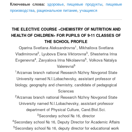
Ключевые слова:
здоровье
,
пищевые продукты
,
пищевые
производства
,
рациональное питание
,
учащиеся
THE ELECTIVE COURSE «CHEMISTRY OF NUTRITION AND
HEALTH OF CHILDREN» FOR PUPILS OF 9-11 CLASSES OF
THE SCHOOL PROFILE
1
Oparinа Svetlana Aleksandrovna
, Mikhailova Svetlana
2
3
Vladimirovna
, Lyubova Elena Viktorovna
, Shesterina Irina
4
5
Evgenevna
, Zavyalova Irina Nikolaevna
, Volkova Natalya
6
Valerevna
1
Arzamas branch national Research Nizhny Novgorod State
University named N.I.Lobachevsky, assistant professor of
biology, geography and chemistry, candidate of pedagogical
Sciences
2
Arzamas branch national Research Nizhny Novgorod State
University named N.I.Lobachevsky, assistant professor
department of Physical Culture, Cand.Biol.Sci.
3
Secondary school № 16, director
4
Secondary school № 16, Deputy Director for Academic Affairs
5
Secondary school № 16, deputy director for educational work