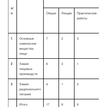
п
/
п
Общее
Лекции
Практические
Се
работы
зан
1
Основные
7
2
3
2
химические
вещества
пищи
2
Химия
6
3
1
2
пищевых
производств
3
Химия
4
1
2
1
рационального
питания
Итого
17
6
6
5