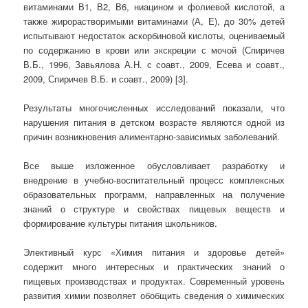
витаминами В1, В2, В6, ниацином и фолиевой кислотой, а
также жирорастворимыми витаминами (А, Е), до 30% детей
испытывают недостаток аскорбиновой кислоты, оцениваемый
по содержанию в крови или экскреции с мочой (Спиричев
В.Б., 1996, Завьялова А.Н. с соавт., 2009, Есева и соавт.,
2009, Спиричев В.Б. и соавт., 2009) [3].
Результаты многочисленных исследований показали, что
нарушения питания в детском возрасте являются одной из
причин возникновения алиментарно-зависимых заболеваний.
Все выше изложенное обусловливает разработку и
внедрение в учебно-воспитательный процесс комплексных
образовательных программ, направленных на получение
знаний о структуре и свойствах пищевых веществ и
формирование культуры питания школьников.
Элективный курс «Химия питания и здоровье детей»
содержит много интересных и практических знаний о
пищевых производствах и продуктах. Современный уровень
развития химии позволяет обобщить сведения о химических