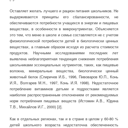
Оставляет желать лучшего и рацион питания школьников. Не
выдерживаются принципы его сбалансированности, не
обеспечиваются потребности учащихся в энергии и пищевых
веществах, в особенности в микронутриентах. Объясняется
это тем, что меню в школе и семье составляется не с учетом
физиологической потребности детей в биологически ценных
веществах, а главным образом исходя из расчета стоимости
продуктов. Научными исследованиями последних лет
выявлена неблагоприятная тенденция снижения потребления
школьниками эссенциальных нутриентов, таких, как пищевые
волокна, минеральные вещества, биологически ценный
животный белок (Спиричев И.Б., 1996, Пивоваров Ю.П., Конь
И.Я., Волгарев М.Н., 1997, Конь И.Я. 1998). Недостаточное
потребление витаминов детьми и подростками является
наиболее распространенным отклонением от рекомендуемых
норм потребления пищевых веществ (Истомин А.В., Юдина
Т.В., Михайлов И.Г., 2000) [2].
Как в отдельных регионах, так и в стране в целом у 60-80 %
детей школьного возраста недостаточна обеспеченность