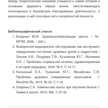
между теоретическим знаниями учащихся о химии питания и
основами здорового образа жизни, обеспечивающего
полноценную и безопасную повседневную деятельность, и
реализацию в ней способностей и потребностей личности.
Библиографический список
Безруких М.М. Здоровьесберегающая школа. – М.:
МГПИ, 2008. – 222 с.
Выборочное медицинское обследование как инструмент
определения состояния здоровья детей и подростков /
Леонов А.В., Поздеева Т.В., Кузьмичев Ю.Г., Матвеева
Н.А. // Проблемы социальной гигиены, здравоохранения
и истории медицины. 2004. № 5. С.14-17.
Калюжный Е.А., Кузмичев Ю.Г., Михайлова С.В.
Проблемы здоровья современных школьников //
NovaInfo.Ru. 2014. № 25. С.7-14.
Опарина С.А. Химические опыты при изучении белков //
Химия в школе. 2015. №6. С.37-40.