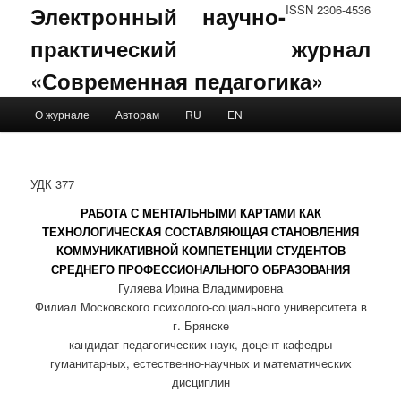
Электронный научно-
ISSN 2306-4536
практический журнал
«Современная педагогика»
Main menu
О журнале
Авторам
RU
EN
Skip to primary content
Skip to secondary content
УДК 377
РАБОТА С МЕНТАЛЬНЫМИ КАРТАМИ КАК
ТЕХНОЛОГИЧЕСКАЯ СОСТАВЛЯЮЩАЯ СТАНОВЛЕНИЯ
КОММУНИКАТИВНОЙ КОМПЕТЕНЦИИ СТУДЕНТОВ
СРЕДНЕГО ПРОФЕССИОНАЛЬНОГО ОБРАЗОВАНИЯ
Гуляева Ирина Владимировна
Филиал Московского психолого-социального университета в
г. Брянске
кандидат педагогических наук, доцент кафедры
гуманитарных, естественно-научных и математических
дисциплин