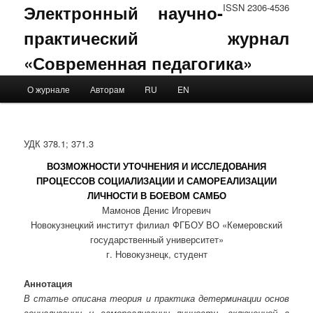
Электронный научно-
ISSN 2306-4536
практический журнал
«Современная педагогика»
Main menu
О журнале
Авторам
RU
EN
Skip to primary content
Skip to secondary content
УДК 378.1; 371.3
ВОЗМОЖНОСТИ УТОЧНЕНИЯ И ИССЛЕДОВАНИЯ
ПРОЦЕССОВ СОЦИАЛИЗАЦИИ И САМОРЕАЛИЗАЦИИ
ЛИЧНОСТИ В БОЕВОМ САМБО
Мамонов Денис Игоревич
Новокузнецкий институт филиал ФГБОУ ВО «Кемеровский
государственный университет»
г. Новокузнецк, студент
Аннотация
В статье описана теория и практика детерминации основ
социализации и самореализации личности, включенной в