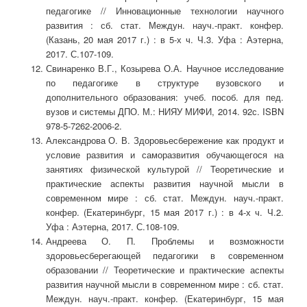
педагогике // Инновационные технологии научного
развития : сб. стат. Междун. науч.-практ. конфер.
(Казань, 20 мая 2017 г.) : в 5-х ч. Ч.3. Уфа : Аэтерна,
2017. С.107-109.
Свинаренко В.Г., Козырева О.А. Научное исследование
по педагогике в структуре вузовского и
дополнительного образования: учеб. пособ. для пед.
вузов и системы ДПО. М.: НИЯУ МИФИ, 2014. 92с. ISBN
978-5-7262-2006-2.
Александрова О. В. Здоровьесбережение как продукт и
условие развития и саморазвития обучающегося на
занятиях физической культурой // Теоретические и
практические аспекты развития научной мысли в
современном мире : сб. стат. Междун. науч.-практ.
конфер. (Екатеринбург, 15 мая 2017 г.) : в 4-х ч. Ч.2.
Уфа : Аэтерна, 2017. С.108-109.
Андреева О. П. Проблемы и возможности
здоровьесберегающей педагогики в современном
образовании // Теоретические и практические аспекты
развития научной мысли в современном мире : сб. стат.
Междун. науч.-практ. конфер. (Екатеринбург, 15 мая