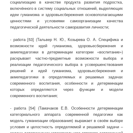
социализацию в качестве продукта развития подростка,
включённого в систему социальных отношений, выделяющих
идеи гуманизма и здоровьесбережения основополагающими
ценностями и условиями самоорганизации качества
педагогической деятельности саморазвития личности;
- работа [53] (Тальвер Н. Ю., Козырева О. А. Специфика и
возможности идей гуманизма, здоровьесбережения и
акмепедагогики в детерминации категории «воспитание»)
раскрывает частно-предметные возможности выбора и
реализации педагогического выбора в усовершенствования
решений и идей гуманизма, здоровьесбережения и
акмепедагогики в определяемых и решаемых задачах
современного воспитания, особенности и детерминации
которых определяются через функции и модели
современного воспитания;
- работа [54] (Тамачаков Е.В. Особенности детерминации
категориального аппарата современной педагогики как
модель гуманизации образования) выражает в своём выборе
условия и целостность определяемой и решаемой задачи –
задачи детерминации категориального аппарата современной