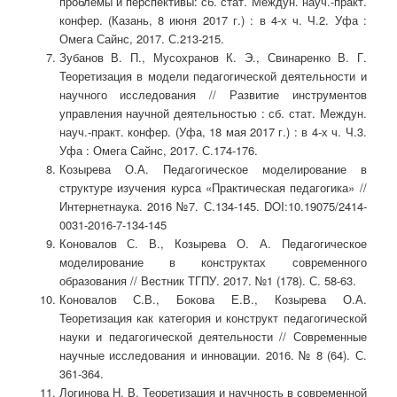
проблемы и перспективы: сб. стат. Междун. науч.-практ.
конфер. (Казань, 8 июня 2017 г.) : в 4-х ч. Ч.2. Уфа :
Омега Сайнс, 2017. С.213-215.
Зубанов В. П., Мусохранов К. Э., Свинаренко В. Г.
Теоретизация в модели педагогической деятельности и
научного исследования // Развитие инструментов
управления научной деятельностью : сб. стат. Междун.
науч.-практ. конфер. (Уфа, 18 мая 2017 г.) : в 4-х ч. Ч.3.
Уфа : Омега Сайнс, 2017. С.174-176.
Козырева О.А. Педагогическое моделирование в
структуре изучения курса «Практическая педагогика» //
Интернетнаука. 2016 №7. С.134-145. DOI:10.19075/2414-
0031-2016-7-134-145
Коновалов С. В., Козырева О. А. Педагогическое
моделирование в конструктах современного
образования // Вестник ТГПУ. 2017. №1 (178). С. 58-63.
Коновалов С.В., Бокова Е.В., Козырева О.А.
Теоретизация как категория и конструкт педагогической
науки и педагогической деятельности // Современные
научные исследования и инновации. 2016. № 8 (64). С.
361-364.
Логинова Н. В. Теоретизация и научность в современной