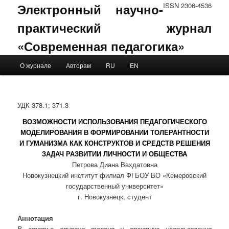
Электронный научно-
ISSN 2306-4536
практический журнал
«Современная педагогика»
Main menu
О журнале
Авторам
RU
EN
Skip to primary content
Skip to secondary content
УДК 378.1; 371.3
ВОЗМОЖНОСТИ ИСПОЛЬЗОВАНИЯ ПЕДАГОГИЧЕСКОГО
МОДЕЛИРОВАНИЯ В ФОРМИРОВАНИИ ТОЛЕРАНТНОСТИ
И ГУМАНИЗМА КАК КОНСТРУКТОВ И СРЕДСТВ РЕШЕНИЯ
ЗАДАЧ РАЗВИТИИ ЛИЧНОСТИ И ОБЩЕСТВА
Петрова Диана Вахдатовна
Новокузнецкий институт филиал ФГБОУ ВО «Кемеровский
государственный университет»
г. Новокузнецк, студент
Аннотация
В статье описана теория и практика использования