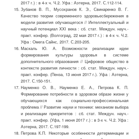
2017 г.) : в 4-х ч. Ч.2. Уфа : Аэтерна, 2017. С.112-114.
Зубанов В. П., Мусохранов К. Э., Свинаренко В. Г.
Качество теории современного здоровьесбережения в
модели развития обучающегося // Интеллектуальный и
научный потенциал XXI века : сб. стат. Междун. науч.-
практ. конфер. (Волгоград, 22 мая 2017 г.) : в 4-х ч. Ч.2.
Уфа : Омега Сайнс, 2017. С.203-205.
Маскаль Ю. А. Возможности реализации идеи
формирования культуры здоровья в системе
дополнительного образования // Цифровое общество в
контексте развития личности : сб. стат. Междун. науч.-
практ. конфер. (Пенза, 13 июня 2017 г.). Уфа : Аэтерна,
2017. С.150-151.
Науменко О. В., Науменко Е. А., Петрова К. П.
Формирование потребности в здоровом образе жизни у
обучающихся как социально-профессиональная
проблема // Развитие науки и техники: механизм выбора
и реализации приоритетов : сб. стат. Междун. науч.-
практ. конфер. (Уфа, 1 июня 2017 г.) : в 3-х ч. Ч.2. Уфа :
Аэтерна, 2017. С.197-199.
Петрова К.П. Некоторые особенности детерминации и