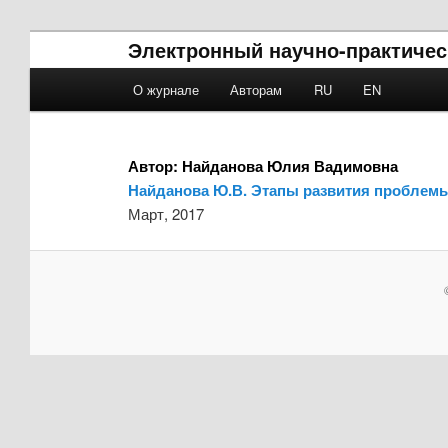
Электронный научно-практичес
Main menu
О журнале
Авторам
RU
EN
Skip to primary content
Skip to secondary content
Автор:
Найданова Юлия Вадимовна
Найданова Ю.В. Этапы развития проблемы
Март, 2017