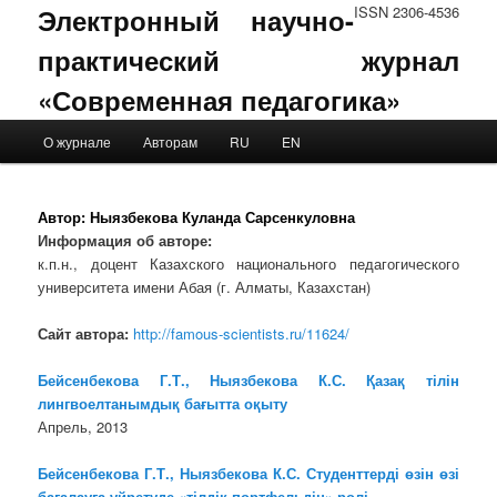
Электронный научно-
ISSN 2306-4536
практический журнал
«Современная педагогика»
Main menu
О журнале
Авторам
RU
EN
Skip to primary content
Skip to secondary content
Автор:
Ныязбекова Куланда Сарсенкуловна
Информация об авторе:
к.п.н., доцент Казахского национального педагогического
университета имени Абая (г. Алматы, Казахстан)
Сайт автора:
http://famous-scientists.ru/11624/
Бейсенбекова Г.Т., Ныязбекова К.С. Қазақ тілін
лингвоелтанымдық бағытта оқыту
Апрель, 2013
Бейсенбекова Г.Т., Ныязбекова К.С. Студенттерді өзін өзі
бағалауға үйретуде «тілдік портфельдің» рөлі