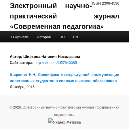
Электронный научно-
ISSN 2306-4536
практический журнал
«Современная педагогика»
Main menu
О журнале
Авторам
RU
EN
Skip to primary content
Skip to secondary content
Автор:
Ширкова Наталия Николаевна
Сайт автора:
http://vk.com/id57640085
Ширкова Н.Н. Специфика межкультурной коммуникации
иностранных студентов в системе высшего образования
Декабрь, 2015
© 2026. Электронный научно-практический журнал «Современная
педагогика».