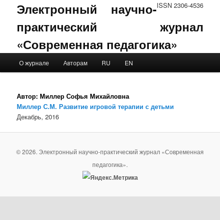
Электронный научно-
ISSN 2306-4536
практический журнал
«Современная педагогика»
Main menu
О журнале
Авторам
RU
EN
Skip to primary content
Skip to secondary content
Автор:
Миллер Софья Михайловна
Миллер С.М. Развитие игровой терапии с детьми
Декабрь, 2016
© 2026. Электронный научно-практический журнал «Современная
педагогика».