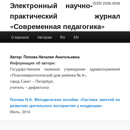
Электронный научно-
ISSN 2306-4536
практический журнал
«Современная педагогика»
Main menu
О журнале
Авторам
RU
EN
Skip to primary content
Skip to secondary content
Автор:
Попова Наталия Анатольевна
Информация об авторе:
Государственное казенное учреждение здравоохранения
«Психоневрологический дом ребенка № 9»,
город Санкт – Петербург,
учитель – дефектолог
Попова Н.А. Методическое пособие «Система занятий по
развитию зрительного восприятия у младенцев»
Июль, 2014