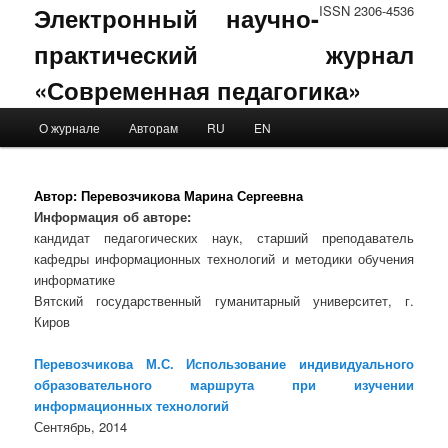
Электронный научно-
ISSN 2306-4536
практический журнал
«Современная педагогика»
Main menu
О журнале
Авторам
RU
EN
Skip to primary content
Skip to secondary content
Автор:
Перевозчикова Марина Сергеевна
Информация об авторе:
кандидат педагогических наук, старший преподаватель
кафедры информационных технологий и методики обучения
информатике
Вятский государственный гуманитарный университет, г.
Киров
Перевозчикова М.С. Использование индивидуального
образовательного маршрута при изучении
информационных технологий
Сентябрь, 2014