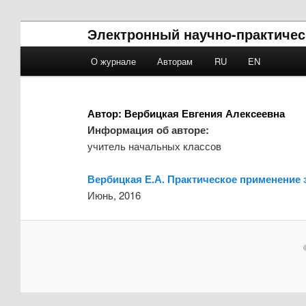
Электронный научно-практичес
Main menu
О журнале
Авторам
RU
EN
Skip to primary content
Skip to secondary content
Автор:
Вербицкая Евгения Алексеевна
Информация об авторе:
учитель начальных классов
Вербицкая Е.А. Практическое применение
Июнь, 2016