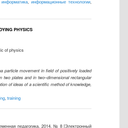
,
информатика
,
информационные технологии
,
YING PHYSICS
ic of physics
a particle movement in field of positively loaded
en two plates and in two–dimensional rectangular
tion of ideas of a scientific method of knowledge,
ing
,
training
менная педагогика. 2014. № 8 [Электронный