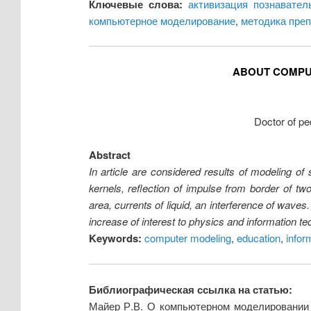
Ключевые слова:
активизация познавател
компьютерное моделирование
,
методика пре
ABOUT COMPU
Doctor of pe
Abstract
In article are considered results of modeling of
kernels, reflection of impulse from border of t
area, currents of liquid, an interference of wave
increase of interest to physics and information te
Keywords:
computer modeling
,
education
,
infor
Библиографическая ссылка на статью:
Майер Р.В. О компьютерном моделировании 