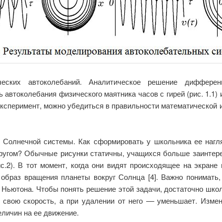
ческих автоколебаний. Аналитическое решение дифферен
автоколебания физического маятника часов с гирей (рис. 1.1) и
эксперимент, можно убедиться в правильности математической 
и Солнечной системы. Как сформировать у школьника ее нагл
другом? Обычные рисунки статичны, учащихся больше заинтер
с.2). В тот момент, когда они видят происходящее на экране
образ вращения планеты вокруг Солнца [4]. Важно понимать,
 Ньютона. Чтобы понять решение этой задачи, достаточно шко
т свою скорость, а при удалении от него –– уменьшает. Изме
еличин на ее движение.