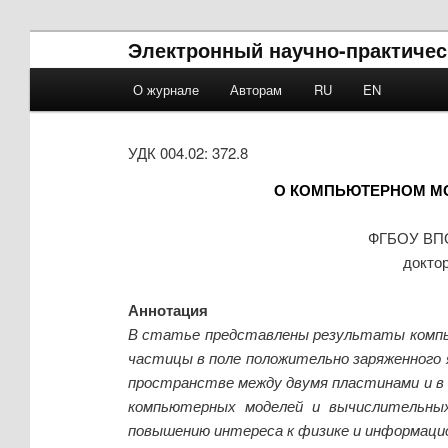
Электронный научно-практичес
Main menu
О журнале
Авторам
RU
EN
Skip to primary content
Skip to secondary content
УДК 004.02: 372.8
О КОМПЬЮТЕРНОМ МО
ФГБОУ ВПО 
докто
Аннотация
В статье представлены результаты компью
частицы в поле положительно заряженного я
пространстве между двумя пластинами и в 
компьютерных моделей и вычислительных
повышению интереса к физике и информаци