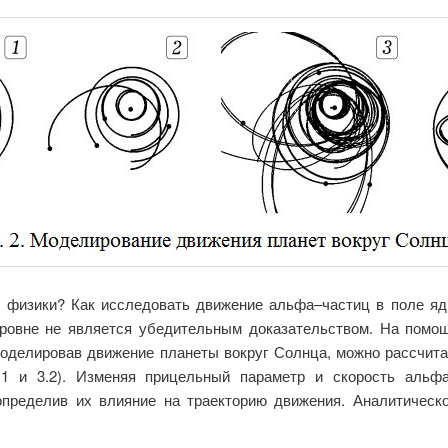
ке физики? Как исследовать движение альфа–частиц в поле яд
уровне не является убедительным доказательством. На помо
омоделировав движение планеты вокруг Солнца, можно рассчита
3.1 и 3.2). Изменяя прицельный параметр и скорость альф
 определив их влияние на траекторию движения. Аналитичес