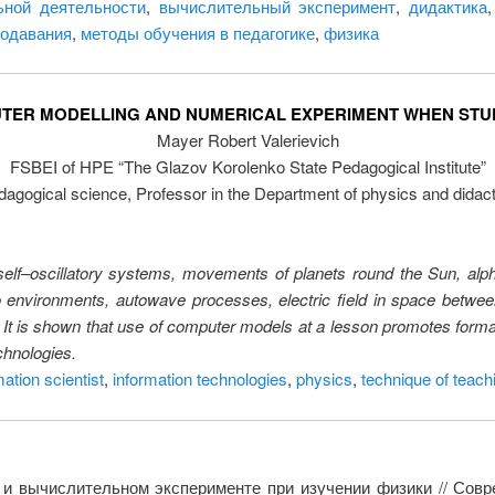
ьной деятельности
,
вычислительный эксперимент
,
дидактика
подавания
,
методы обучения в педагогике
,
физика
TER MODELLING AND NUMERICAL EXPERIMENT WHEN STUD
Mayer Robert Valerievich
FSBEI of HPE “The Glazov Korolenko State Pedagogical Institute”
dagogical science, Professor in the Department of physics and didact
 self–oscillatory systems, movements of planets round the Sun, alph
wo environments, autowave processes, electric field in space betwe
s. It is shown that use of computer models at a lesson promotes forma
chnologies.
mation scientist
,
information technologies
,
physics
,
technique of teach
и вычислительном эксперименте при изучении физики // Совре