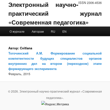
Электронный научно-
ISSN 2306-4536
практический журнал
«Современная педагогика»
Main menu
О журнале
Авторам
RU
EN
Skip to primary content
Skip to secondary content
Автор:
Cvitlana
Тогочинский А.М. Формирование социальной
компетентности будущих специалистов органов
внутренних дел на втором (переходном) этапе
формирующего эксперимента
Февраль, 2015
© 2026. Электронный научно-практический журнал «Современная
педагогика».