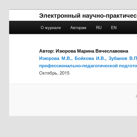
Электронный научно-практичес
Main menu
О журнале
Авторам
RU
EN
Skip to primary content
Skip to secondary content
Автор:
Изюрова Марина Вячеславовна
Изюрова М.В., Бойкова И.В., Зубанов В
профессионально-педагогической подгот
Октябрь, 2015