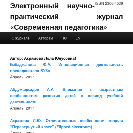
Электронный научно-
ISSN 2306-4536
практический журнал
«Современная педагогика»
Main menu
О журнале
Авторам
RU
EN
Skip to primary content
Skip to secondary content
Автор:
Акрамова Лола Юнусовна1
Бабаджанова Ф.А. Инновационная деятельность
преподавателя ВУЗа
Апрель, 2017
Абдумаджидов А.А. Внимание к возрастным
особенностям развития детей в период учебной
деятельности
Апрель, 2017
Акрамова Л.Ю. Отличительные особенности модели
“Перевернутый класс” (Flipped classroom)
Апрель, 2017