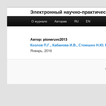
Электронный научно-практичес
Main menu
О журнале
Авторам
RU
EN
Skip to primary content
Skip to secondary content
Автор:
pioneruvc2013
Козлов П.Г., Кабанова И.В., Стоюшко Н.Ю
Январь, 2016