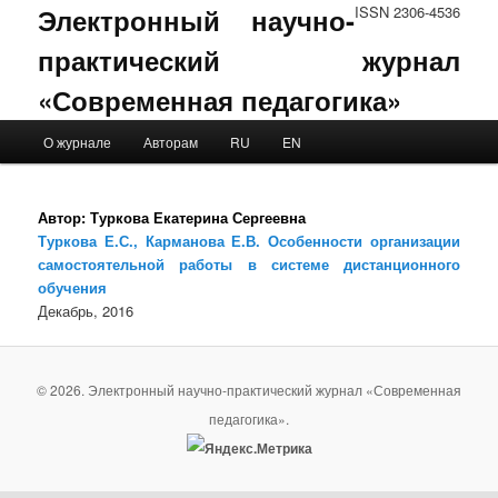
Электронный научно-
ISSN 2306-4536
практический журнал
«Современная педагогика»
Main menu
О журнале
Авторам
RU
EN
Skip to primary content
Skip to secondary content
Автор:
Туркова Екатерина Сергеевна
Туркова Е.С., Карманова Е.В. Особенности организации
самостоятельной работы в системе дистанционного
обучения
Декабрь, 2016
© 2026. Электронный научно-практический журнал «Современная
педагогика».